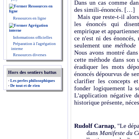
Dans un cas comme dans 
Ressources en
des simili-énoncés. […]
ligne
Mais que reste-t-il alor
Ressources en ligne
les énoncés qui disen
Agrégation
empirique et appartiennent
interne
ce n'est ni des énoncés,
Informations officielles
Préparation à l'agrégation
seulement une
méthode
:
interne
Nous avons montré dans
Ressources diverses
cette méthode dans son u
éradiquer les mots dépou
Hors des sentiers battus
énoncés dépourvus de sens
clarifier les concepts 
-
Les perles philosophiques
-
De tout et de rien
fonder logiquement la s
L'application négative d
historique présente, néces
Rudolf Carnap
, "Le dép
dans
Manifeste du Ce