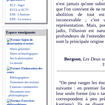
n'est jamais qu'une subs
EC2 - Juger
que l'on convient de ne re
ECG1 et ECT1
abolition de tout est
ENS - L'histoire
inconcevable ; c'est
ENS - La science
représentation. Mais, p
jadis, l'illusion est na
Espace enseignants
profondeurs de l'entende
Sujets de
sont la principale origin
dissertation et textes
Séries générales
Séries technologiques
Bergson
,
Les Deux so
Sur la philosophie
La morale
1
Elaboration des
cours
Bibliographies
"On peut ranger les éno
Traitement des notions
Citations commentées
suivante : en premier li
Documents non-
leur seule forme (ou « ta
philosophiques
correspondent à peu pr
Exercices
kantiens). Ils ne disen
philosophiques