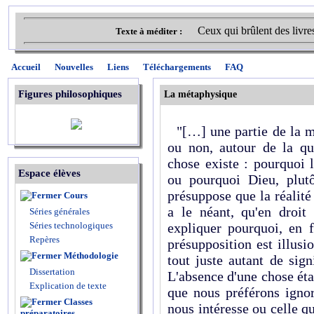
Ceux qui brûlent des livre
Texte à méditer :
Accueil
Nouvelles
Liens
Téléchargements
FAQ
Figures philosophiques
La métaphysique
"[…] une partie de la m
ou non, autour de la qu
chose existe : pourquoi 
Espace élèves
ou pourquoi Dieu, plut
présuppose que la réalité 
Cours
a le néant, qu'en droit 
Séries générales
Séries technologiques
expliquer pourquoi, en f
Repères
présupposition est illusi
Méthodologie
tout juste autant de sign
Dissertation
L'absence d'une chose éta
Explication de texte
que nous préfé­rons ignor
Classes
nous intéresse ou celle q
préparatoires