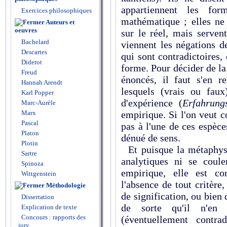
appartiennent les fo
Exercices philosophiques
mathématique ; elles ne
Auteurs et
oeuvres
sur le réel, mais serven
Bachelard
viennent les négations 
Descartes
qui sont contradictoires, 
Diderot
forme. Pour décider de la 
Freud
énoncés, il faut s'en r
Hannah Arendt
lesquels (vrais ou fau
Karl Popper
d'expérience (
Erfahrung
Marc-Aurèle
Marx
empirique. Si l'on veut c
Pascal
pas à l'une de ces espèc
Platon
dénué de sens.
Plotin
Et puisque la métaphysi
Sartre
analytiques ni se coul
Spinoza
empirique, elle est co
Wittgenstein
l'absence de tout critère
Méthodologie
de signification, ou bie
Dissertation
de sorte qu'il n'en 
Explication de texte
Concours : rapports des
(éventuellement contra
jury