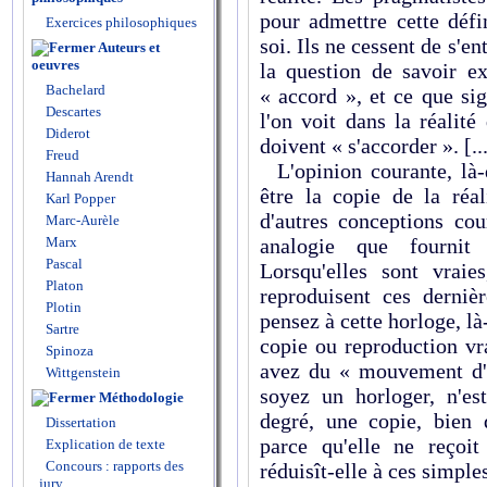
pour admettre cette déf
Exercices philosophiques
soi. Ils ne cessent de s'
Auteurs et
oeuvres
la question de savoir e
Bachelard
« accord », et ce que sig
Descartes
l'on voit dans la réalit
Diderot
doivent « s'accorder ». [..
Freud
L'opinion courante, là-d
Hannah Arendt
être la copie de la ré
Karl Popper
d'autres conceptions cou
Marc-Aurèle
Marx
analogie que fournit 
Pascal
Lorsqu'elles sont vraie
Platon
reproduisent ces derniè
Plotin
pensez à cette horloge, là
Sartre
copie ou reproduction vr
Spinoza
avez du « mouvement d'
Wittgenstein
soyez un horloger, n'e
Méthodologie
degré, une copie, bien 
Dissertation
parce qu'elle ne reçoi
Explication de texte
Concours : rapports des
réduisît-elle à ces simpl
jury