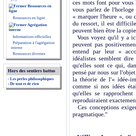
ces mots font pour vous 
Ressources en
vous parlez de l'horlog
ligne
« marquer l'heure », ou q
Ressources en ligne
du ressort, il est diffici
Agrégation
peuvent bien être la copie
interne
Vous voyez qu'il y a ic
Informations officielles
Préparation à l'agrégation
peuvent pas positivement
interne
entend par leur « acc
Ressources diverses
idéalistes semblent dire 
qu'elles sont ce qui, da
Hors des sentiers battus
pensé par nous sur l'objet
la théorie de l'« idée-i
-
Les perles philosophiques
-
De tout et de rien
comme si nos idées étai
qu'elles se rapprochen
reproduiraient exactement
Ces conceptions exigent
pragmatique."