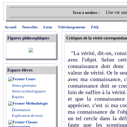
Une vie san
Texte à méditer :
Accueil
Nouvelles
Liens
Téléchargements
FAQ
Figures philosophiques
Critiques de la vérité-correspondan
"La vérité, dit-on, consi
avec l'objet. Selon ce
connaissance doit donc 
Espace élèves
valeur de vérité. Or le se
avec ma connaissance,
c
Cours
connaissance doit se con
Séries générales
Séries technologiques
loin de suffire à la vérité
Repères
et que la connaissance
Méthodologie
apprécier, c'est si ma co
Dissertation
ma connaissance de l'ob
Explication de texte
un tel cercle dans la déf
Classes
faute que les sceptiqu
préparatoires