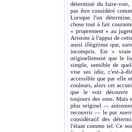
déterminé du faire-voir,
pas être considéré comme
Lorsque l'on détermine
chose tout à fait courant
« proprement » au jugem
Aristote à l'appui de cett
aussi illégitime que, surt
incompris. Est « vraie
originellement que le
lo
simple, sensible de que
vise ses
idia
, c'est-à-d
accessible que par elle e
couleurs, alors cet accuei
que le voir découvre t
toujours des sons. Mais e
plus originel — autremen
recouvrir — le pur
noei
considératif des détermi
l'étant comme tel. Ce
no