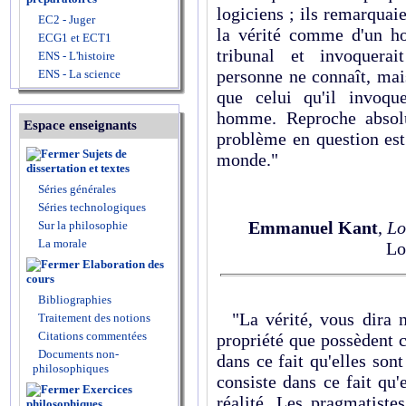
logiciens ; ils remarquaie
EC2 - Juger
la vérité comme d'un h
ECG1 et ECT1
tribunal et invoquer
ENS - L'histoire
personne ne connaît, mai
ENS - La science
que celui qu'il invoq
homme. Reproche absolu
Espace enseignants
problème en question est
Sujets de
monde."
dissertation et textes
Séries générales
Séries technologiques
Emmanuel Kant
,
Lo
Sur la philosophie
La morale
Lo
Elaboration des
cours
Bibliographies
"La vérité, vous dira n'
Traitement des notions
Citations commentées
propriété que possèdent c
Documents non-
dans ce fait qu'elles son
philosophiques
consiste dans ce fait qu'
Exercices
réalité. Les pragmatistes
philosophiques