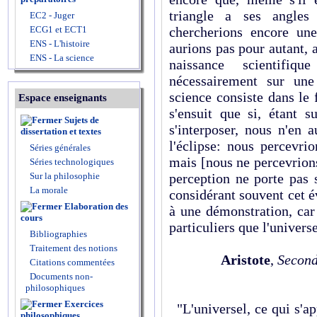
triangle a ses angle
EC2 - Juger
ECG1 et ECT1
chercherions encore un
ENS - L'histoire
aurions pas pour autant, a
ENS - La science
naissance scientifi
nécessairement sur une 
science consiste dans le f
Espace enseignants
s'ensuit que si, étant 
Sujets de
s'interposer, nous n'en 
dissertation et textes
l'éclipse: nous percevri
Séries générales
mais [nous ne percevrion
Séries technologiques
Sur la philosophie
percep­tion ne porte pas 
La morale
considérant souvent cet 
Elaboration des
à une démonstra­tion, car 
cours
particuliers que l'univer­
Bibliographies
Traitement des notions
Aristote
,
Second
Citations commentées
Documents non-
philosophiques
Exercices
"L'universel, ce qui s'ap
philosophiques