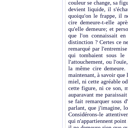
couleur se change, sa fig
devient liquide, il s'éch
quoiqu'on le frappe, il
cire demeure-t-elle apr
qu'elle demeure; et pers
que l'on connaissait e
distinction ? Certes ce ne
remarqué par l'entremise
qui tombaient sous le 
l'attouchement, ou l'ouïe
la même cire demeure. P
maintenant, à savoir que l
miel, ni cette agréable od
cette figure, ni ce son,
auparavant me paraissait
se fait remarquer sous d
parlant, que j'imagine, l
Considérons-le attentive
qui n'appartiennent point 
il ne demeure rien que qu