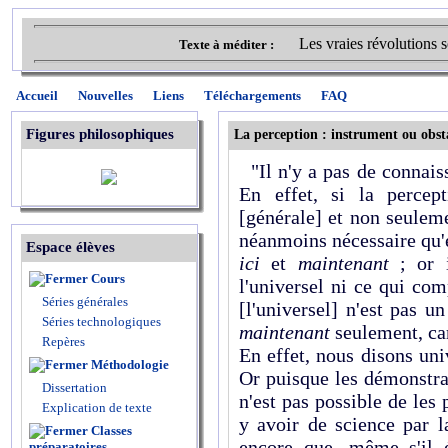
Les vraies révolutions s
Texte à méditer :
Accueil
Nouvelles
Liens
Téléchargements
FAQ
Figures philosophiques
La perception : instrument ou obst
"Il n'y a pas de connaiss
En effet, si la percept
[générale] et non seuleme
néanmoins nécessaire qu'el
Espace élèves
ici
et
maintenant
;
or 
Cours
l'universel ni ce qui com
Séries générales
[l'universel] n'est pas u
Séries technologiques
maintenant
seulement, car
Repères
En effet, nous disons uni
Méthodologie
Or puisque les démonstrat
Dissertation
n'est pas possible de les p
Explication de texte
y avoir de science par l
Classes
encore que, même s'il é
préparatoires