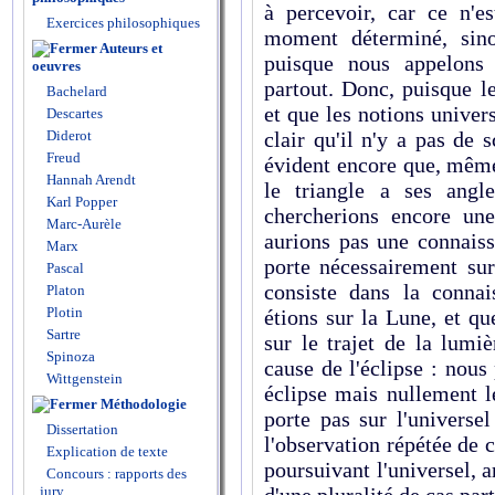
à percevoir, car ce n'e
Exercices philosophiques
moment déterminé, sino
Auteurs et
puisque nous appelons 
oeuvres
partout. Donc, puisque l
Bachelard
et que les notions univers
Descartes
Diderot
clair qu'il n'y a pas de 
Freud
évident encore que, même 
Hannah Arendt
le triangle a ses angl
Karl Popper
chercherions encore un
Marc-Aurèle
aurions pas une connaiss
Marx
porte nécessairement sur
Pascal
consiste dans la connai
Platon
Plotin
étions sur la Lune, et qu
Sartre
sur le trajet de la lumi
Spinoza
cause de l'éclipse : nou
Wittgenstein
éclipse mais nullement l
Méthodologie
porte pas sur l'universe
Dissertation
l'observation répétée de 
Explication de texte
poursuivant l'universel, a
Concours : rapports des
jury