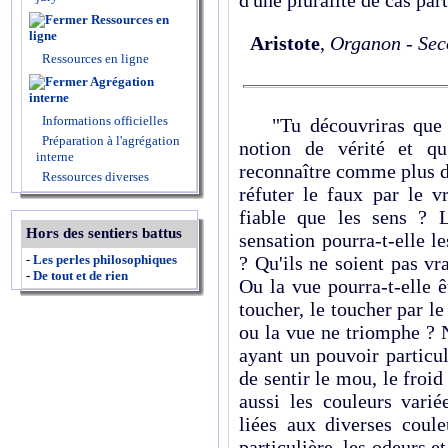
d'une pluralité de cas par
Ressources en
ligne
Aristote
,
Organon - Sec
Ressources en ligne
Agrégation
interne
Informations officielles
"Tu découvriras que le
Préparation à l'agrégation
notion de vérité et qu'
interne
reconnaître comme plus d
Ressources diverses
réfuter le faux par le v
fiable que les sens ? L
Hors des sentiers battus
sensation pourra-t-elle l
-
Les perles philosophiques
? Qu'ils ne soient pas vra
-
De tout et de rien
Ou la vue pourra-t-elle êt
toucher, le toucher par le
ou la vue ne triomphe ? N
ayant un pouvoir particul
de sentir le mou, le froi
aussi les couleurs vari
liées aux diverses coule
particulière, les odeurs e