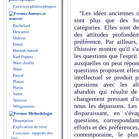
Exercices philosophiques
"Les idées anciennes cè
Auteurs et
oeuvres
sont plus que des for
Bachelard
catégories. Elles sont d
Descartes
des attitudes profondé
Diderot
préférence. Par ailleurs
Freud
l'histoire montre qu'il s'
Hannah Arendt
les questions que l'espri
Karl Popper
auxquelles on peut répon
Marc-Aurèle
Marx
questions proposent elle
Pascal
intellectuel se produit 
Platon
questions avec les alt
Plotin
abandon qui résulte de 
Sartre
changement pressant d'in
Spinoza
nous les dépassons. Les 
Wittgenstein
disparaissant, en s'év
Méthodologie
questions, correspondan
Dissertation
efforts et des préférences
Explication de texte
Concours : rapports des
contemporaine, le plus
jury