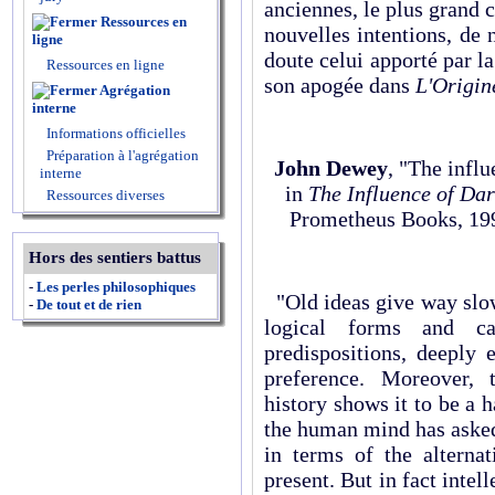
anciennes, le plus grand 
Ressources en
nouvelles intentions, de
ligne
doute celui apporté par la
Ressources en ligne
son apogée dans
L'Origin
Agrégation
interne
Informations officielles
Préparation à l'agrégation
John Dewey
, "The infl
interne
in
The Influence of Dar
Ressources diverses
Prometheus Books, 199
Hors des sentiers battus
-
Les perles philosophiques
"Old ideas give way slow
-
De tout et de rien
logical forms and ca
predispositions, deeply 
preference. Moreover, 
history shows it to be a h
the human mind has asked
in terms of the alternat
present. But in fact intel