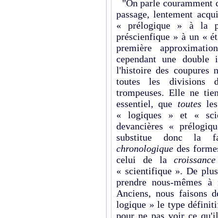
"On parle couramment de
passage, lentement acqu
« prélogique » à la p
préscienfique » à un « ét
première approximatio
cependant une double il
l'histoire des coupures 
toutes les divisions 
trompeuses. Elle ne tie
essentiel, que
toutes
les
« logiques » et « scie
devancières « prélogiqu
substitue donc la 
chronologique
des formes
celui de la
croissance
« scientifique ». De plu
prendre nous-mêmes à no
Anciens, nous faisons d
logique » le type définit
pour ne pas voir ce qu'i