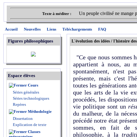
Un peuple civilisé ne mange p
Texte à méditer :
Accueil
Nouvelles
Liens
Téléchargements
FAQ
Figures philosophiques
L'évolution des idées / l'histoire des
"Ce que nous sommes his
appartient à nous, au m
spontanément, n'est pa
Espace élèves
présente, mais c'est l'h
toutes les générations a
Cours
que les arts de la vie e
Séries générales
Séries technologiques
procédés, les dispositions
Repères
vie politique sont un
résu
Méthodologie
du malheur, de la nécessi
Dissertation
précédé notre état prése
Explication de texte
sommes, en fait de sc
Classes
philosophie, à la
tradit
préparatoires