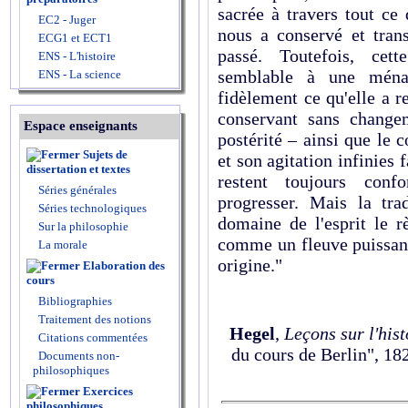
sacrée à travers tout ce
EC2 - Juger
nous a conservé et tran
ECG1 et ECT1
passé. Toutefois, cett
ENS - L'histoire
semblable à une ména
ENS - La science
fidèlement ce qu'elle a 
conservant sans changem
Espace enseignants
postérité – ainsi que le c
Sujets de
et son agitation infinies 
dissertation et textes
restent toujours conf
Séries générales
progresser. Mais la tra
Séries technologiques
domaine de l'esprit le rè
Sur la philosophie
comme un fleuve puissant
La morale
origine."
Elaboration des
cours
Bibliographies
Traitement des notions
Hegel
,
Leçons sur l'hist
Citations commentées
du cours de Berlin", 1820
Documents non-
philosophiques
Exercices
philosophiques