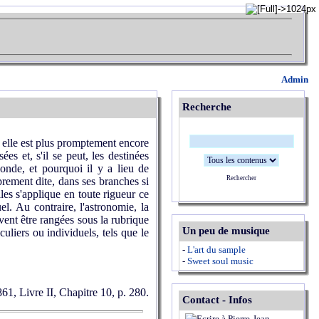
Admin
Recherche
 elle est plus promptement encore
ées et, s'il se peut, les destinées
Monde, et pourquoi il y a lieu de
Rechercher
rement dite, dans ses branches si
lles s'applique en toute rigueur ce
uel. Au contraire, l'astronomie, la
ent être rangées sous la rubrique
Un peu de musique
uliers ou individuels, tels que le
-
L'art du sample
-
Sweet soul music
861, Livre II, Chapitre 10, p. 280.
Contact - Infos