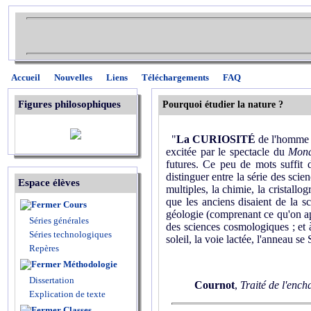
Accueil
Nouvelles
Liens
Téléchargements
FAQ
Figures philosophiques
Pourquoi étudier la nature ?
"
La CURIOSITÉ
de l'homme n
excitée par le spectacle du
Mon
futures. Ce peu de mots suffit d
distinguer entre la série des scie
Espace élèves
multiples, la chimie, la cristallo
que les anciens disaient de la sci
Cours
géologie (comprenant ce qu'on ap
Séries générales
des sciences cosmologiques ; et à
Séries technologiques
soleil, la voie lactée, l'anneau se 
Repères
Méthodologie
Dissertation
Cournot
,
Traité de l'ench
Explication de texte
Classes