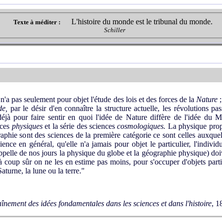
L'histoire du monde est le tribunal du monde.
Texte à méditer :
Schiller
'a pas seulement pour objet l'étude des lois et des forces de la
Nature
;
de,
par le désir d'en connaître la structure actuelle, les révolutions pass
éjà pour faire sentir en quoi l'idée de Nature diffère de l'idée du 
nces
physiques
et la série des sciences
cosmologiques
.
La physique prop
graphie sont des sciences de la première catégorie ce sont celles auxque
ence en général, qu'elle n'a jamais pour objet le particulier, l'individ
pelle de nos jours la physique du globe et la géographie physique) doiv
 coup sûr on ne les en estime pas moins, pour s'occuper d'objets partic
Saturne, la lune ou la terre."
aînement des idées fondamentales dans les sciences et dans l'histoire
, 1