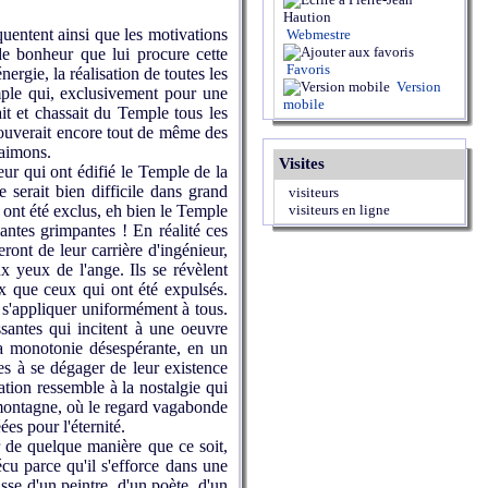
entent ainsi que les motivations
Webmestre
de bonheur que lui procure cette
Favoris
ergie, la réalisation de toutes les
Version
mple qui, exclusivement pour une
mobile
ait et chassait du Temple tous les
rouverait encore tout de même des
'aimons.
Visites
ur qui ont édifié le Temple de la
 serait bien difficile dans grand
visiteurs
ont été exclus, eh bien le Temple
visiteurs en ligne
lantes grimpantes ! En réalité ces
ront de leur carrière d'ingénieur,
 yeux de l'ange. Ils se révèlent
x que ceux qui ont été expulsés.
s s'appliquer uniformément à tous.
santes qui incitent à une oeuvre
 sa monotonie désespérante, en un
es à se dégager de leur existence
tion ressemble à la nostalgie qui
e montagne, où le regard vagabonde
es pour l'éternité.
 de quelque manière que ce soit,
cu parce qu'il s'efforce dans une
sse d'un peintre, d'un poète, d'un