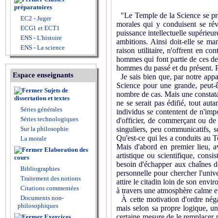
préparatoires
"Le Temple de la Science se pré
EC2 - Juger
morales qui y conduisent se rév
ECG1 et ECT1
puissance intellectuelle supérieur
ENS - L'histoire
ambitions. Ainsi doit-elle se m
ENS - La science
raison utilitaire, n'offrent en c
hommes qui font partie de ces de
hommes du passé et du présent. P
Espace enseignants
Je sais bien que, par notre appa
Science pour une grande, peut-êt
Sujets de
nombre de cas. Mais une constata
dissertation et textes
ne se serait pas édifié, tout aut
Séries générales
individus se contentent de n'impo
Séries technologiques
d'officier, de commerçant ou de
Sur la philosophie
singuliers, peu communicatifs, 
Qu'est-ce qui les a conduits au T
La morale
Mais d'abord en premier lieu, a
Elaboration des
artistique ou scientifique, cons
cours
besoin d'échapper aux chaînes de
Bibliographies
personnelle pour chercher l'univ
Traitement des notions
attire le citadin loin de son env
Citations commentées
à travers une atmosphère calme et 
Documents non-
À cette motivation d'ordre néga
philosophiques
mais selon sa propre logique, un
certaine mesure de le remplacer p
Exercices