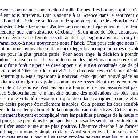
sente comme une construction à mille formes. Les hommes qui le fréqu
èlent tous différents. L'un s'adonne à la Science dans le sentiment 
e. Pour lui la Science se découvre le sport adéquat, la vie débordante d'én
anifester ! Mais beaucoup d'autres se rencontrent également en ce Te
ontrepartie que leur substance cérébrale ! Si un ange de Dieu apparaiss
ux catégories, ce Temple se viderait de façon significative mais on y t
armi ceux-là nous trouverions notre Planck. C'est pour cela que nous l
rition, nous avons chassé d'un coeur léger beaucoup d'hommes de vale
re pour la plus grande partie. Pour notre ange, la décision à prendre
tion s'impose à moi. II n'y aurait eu que des individus comme ceux qui 
ant qu'une forêt ne peut se développer si elle n'est constituée que de p
rte quel théâtre pour leur activité. Les circonstances extérieures décide
 scientifique. Mais regardons à nouveau ceux qui ont trouvé grâce aux
solitaires et malgré ces points communs se ressemblent moins entre eu
emple ? La réponse n'est pas facile à fournir et ne peut assurément pa
vec Schopenhauer, je m'imagine qu'une des motivations les plus puis
iste en une volonté d'évasion du quotidien dans sa rigueur cruelle et
s désirs propres éternellement instables. Cela pousse les êtres sensibl
ers de la contemplation et de la compréhension objectives. Cette motiva
ironnement bruyant et compliqué vers les paisibles paysages de la haut
pure, et se perd dans les perspectives reposantes semblant avoir été créé
tif s'en associe une autre plus positive. L'homme cherche à se former
e image du monde simple et claire. Ainsi surmonte-t-il l'univers du vé
ar cette image. Chacun à sa façon procède de cette manière, qu'il s'agi