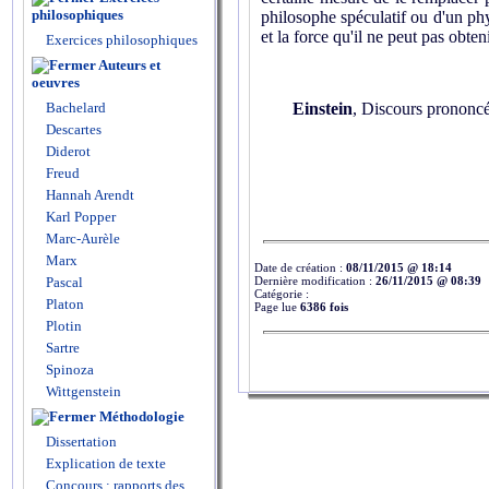
philosophiques
philosophe spéculatif ou d'un phys
et la force qu'il ne peut pas obten
Exercices philosophiques
Auteurs et
oeuvres
Bachelard
Einstein
, Discours prononcé
Descartes
Diderot
Freud
Hannah Arendt
Karl Popper
Marc-Aurèle
Marx
Date de création :
08/11/2015 @ 18:14
Dernière modification :
26/11/2015 @ 08:39
Pascal
Catégorie :
Platon
Page lue
6386 fois
Plotin
Sartre
Spinoza
Wittgenstein
Méthodologie
Dissertation
Explication de texte
Concours : rapports des