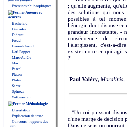
; qu'elle augmente, qu'el
Exercices philosophiques
des solutions qui nous
Auteurs et
oeuvres
possibles à tel moment
Bachelard
l'énergie dont dispose ce
Descartes
grandeur inconstante, - n
Diderot
conséquence de circo
Freud
l'élargissent, c'est-à-d
Hannah Arendt
exister entre ce qui agit
Karl Popper
?"
Marc-Aurèle
Marx
Pascal
Platon
Paul Valéry
,
Moralités
,
Plotin
Sartre
Spinoza
Wittgenstein
Méthodologie
Dissertation
"Un roi puissant dispos
Explication de texte
d'une marge de décision p
Concours : rapports des
Dans ce sens on pourrait p
jury