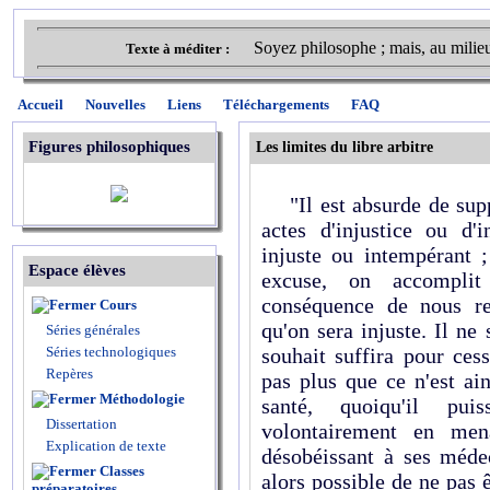
Soyez philosophe ; mais, au milie
Texte à méditer :
Accueil
Nouvelles
Liens
Téléchargements
FAQ
Figures philosophiques
Les limites du libre arbitre
"Il est absurde de sup
actes d'injustice ou d'
injuste ou intempérant ;
Espace élèves
excuse, on accompli
conséquence de nous ren
Cours
qu'on sera injuste. Il ne
Séries générales
Séries technologiques
souhait suffira pour cess
Repères
pas plus que ce n'est ai
Méthodologie
santé, quoiqu'il pui
Dissertation
volontairement en men
Explication de texte
désobéissant à ses médec
Classes
alors possible de ne pas ê
préparatoires