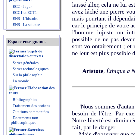
laissé aller, cela ne lui 
EC2 - Juger
avez lâché une pierre vous
ECG1 et ECT1
mais pourtant il dépendait
ENS - L'histoire
car le principe de votre ac
ENS - La science
l'homme injuste ou int
possible de ne pas devenir
Espace enseignants
sont volontairement ; et 
Sujets de
ne leur est plus possible d
dissertation et textes
Séries générales
Séries technologiques
Aristote
,
Éthique à 
Sur la philosophie
La morale
Elaboration des
cours
Bibliographies
"Nous sommes d'autant
Traitement des notions
Citations commentées
besoin de l'être. Par exe
Documents non-
Notre liberté est diminué
philosophiques
fait, par le danger.
Exercices
Mais d'observer que cett
philosophiques