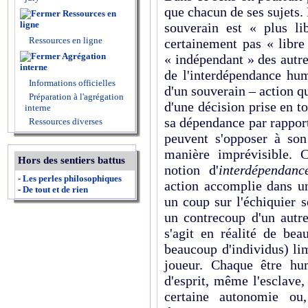
que chacun de ses sujets.
Ressources en
ligne
souverain est « plus li
Ressources en ligne
certainement pas « libre 
Agrégation
« indépendant » des autr
interne
de l'interdépendance hum
Informations officielles
d'un souverain – action qu
Préparation à l'agrégation
d'une décision prise en t
interne
sa dépendance par rapport
Ressources diverses
peuvent s'opposer à so
manière imprévisible. 
Hors des sentiers battus
notion d'
interdépendanc
-
Les perles philosophiques
action accomplie dans un
-
De tout et de rien
un coup sur l'échiquier s
un contrecoup d'un autre 
s'agit en réalité de be
beaucoup d'individus) lim
joueur. Chaque être hu
d'esprit, même l'esclave
certaine autonomie ou