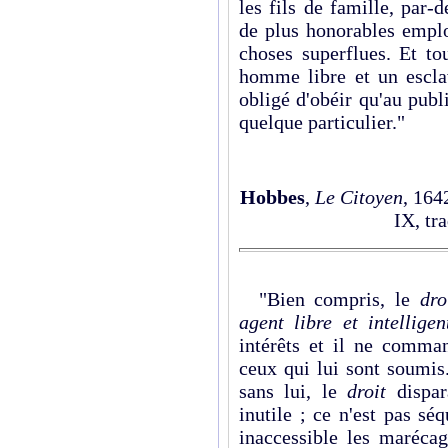
les fils de famille, par-d
de plus honorables emplo
choses superflues. Et to
homme libre et un esclav
obligé d'obéir qu'au publi
quelque particulier."
Hobbes
,
Le Citoyen
, 164
IX,
tr
"Bien compris, le
dr
agent libre et intellige
intérêts et il ne comm
ceux qui lui sont soumis
sans lui, le
droit
dispar
inutile ; ce n'est pas sé
inaccessible les marécag