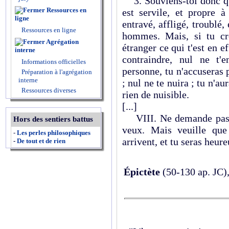
3. Souviens-toi donc que
Ressources en
est servile, et propre à
ligne
entravé, affligé, troublé,
Ressources en ligne
hommes. Mais, si tu cro
Agrégation
étranger ce qui t'est en e
interne
contraindre, nul ne t'
Informations officielles
personne, tu n'accuseras 
Préparation à l'agrégation
interne
; nul ne te nuira ; tu n'au
Ressources diverses
rien de nuisible.
[...]
VIII. Ne demande pas q
Hors des sentiers battus
veux. Mais veuille que
-
Les perles philosophiques
arrivent, et tu seras heure
-
De tout et de rien
Épictète
(50-130 ap. JC)