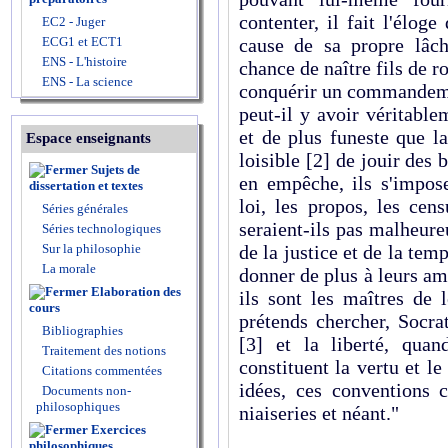
contenter, il fait l'élog
EC2 - Juger
ECG1 et ECT1
cause de sa propre lâc
ENS - L'histoire
chance de naître fils de ro
ENS - La science
conquérir un commandemen
peut-il y avoir véritabl
et de plus funeste que l
Espace enseignants
loisible
[2]
de jouir des b
Sujets de
en empêche, ils s'impos
dissertation et textes
loi, les propos, les ce
Séries générales
seraient-ils pas malheure
Séries technologiques
Sur la philosophie
de la justice et de la tem
La morale
donner de plus à leurs am
Elaboration des
ils sont les maîtres de 
cours
prétends chercher, Socrat
Bibliographies
[3]
et la liberté, quand
Traitement des notions
constituent la vertu et le
Citations commentées
idées, ces conventions c
Documents non-
philosophiques
niaiseries et néant."
Exercices
philosophiques