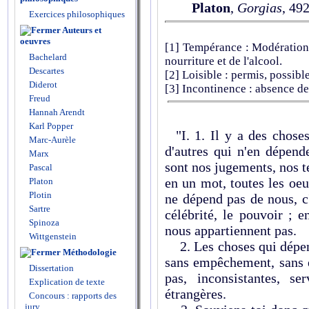
Platon
,
Gorgias
, 49
Exercices philosophiques
Auteurs et
oeuvres
[1]
Tempérance : Modération d
Bachelard
nourriture et de l'alcool.
Descartes
[2]
Loisible : permis, possible
Diderot
[3]
Incontinence : absence de
Freud
Hannah Arendt
Karl Popper
"I. 1. Il y a des choses
Marc-Aurèle
d'autres qui n'en dépend
Marx
sont nos jugements, nos t
Pascal
en un mot, toutes les oe
Platon
Plotin
ne dépend pas de nous, c'e
Sartre
célébrité, le pouvoir ; 
Spinoza
nous appartiennent pas.
Wittgenstein
2. Les choses qui dépend
Méthodologie
sans empêchement, sans e
Dissertation
pas, inconsistantes, se
Explication de texte
étrangères.
Concours : rapports des
jury