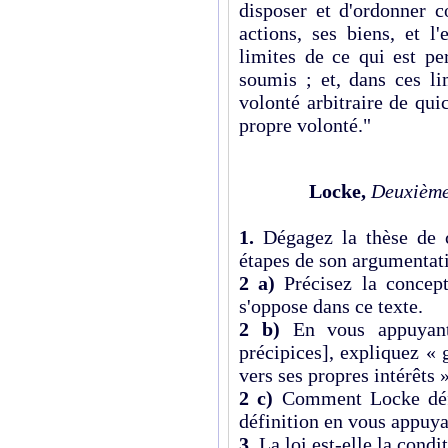
disposer et d'ordonner 
actions, ses biens, et l
limites de ce qui est pe
soumis ; et, dans ces li
volonté arbitraire de qu
propre volonté."
Locke,
Deuxième 
1.
Dégagez la thèse de c
étapes de son argumentat
2 a)
Précisez la concep
s'oppose dans ce texte.
2 b)
En vous appuyant
précipices], expliquez « 
vers ses propres intérêts »
2 c)
Comment Locke défin
définition en vous appuya
3.
La loi est-elle la condit