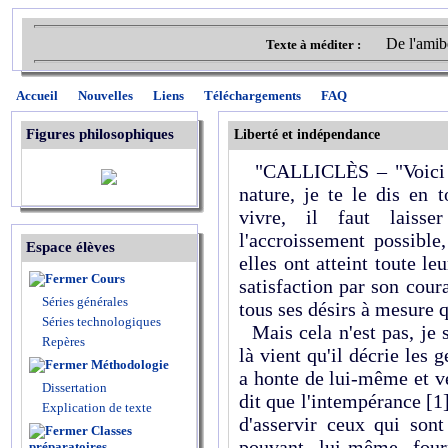
De l'amibe
Texte à méditer :
Accueil
Nouvelles
Liens
Téléchargements
FAQ
Figures philosophiques
Liberté et indépendance
"CALLICLÈS – "Voici c
nature, je te le dis en 
vivre, il faut laiss
l'accroissement possible
Espace élèves
elles ont atteint toute le
Cours
satisfaction par son cour
Séries générales
tous ses désirs à mesure q
Séries technologiques
Mais cela n'est pas, je 
Repères
là vient qu'il décrie les 
Méthodologie
a honte de lui-même et v
Dissertation
dit que l'intempérance
[1
Explication de texte
d'asservir ceux qui son
Classes
pouvant lui-même four
préparatoires