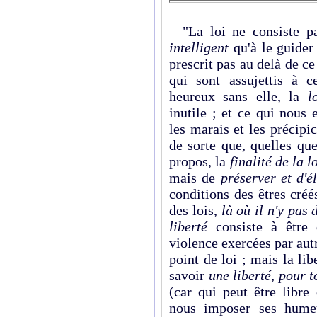
"La loi ne consiste pa
intelligent
qu'à le guider 
prescrit pas au delà de c
qui sont assujettis à ce
heureux sans elle, la
l
inutile ; et ce qui nou
les marais et les précip
de sorte que, quelles qu
propos, la
finalité de la l
mais de
préserver et d'él
conditions des êtres créé
des lois,
là où il n'y pas d
liberté
consiste à être 
violence exercées par autru
point de loi ; mais la lib
savoir
une liberté, pour t
(car qui peut être libr
nous imposer ses hume