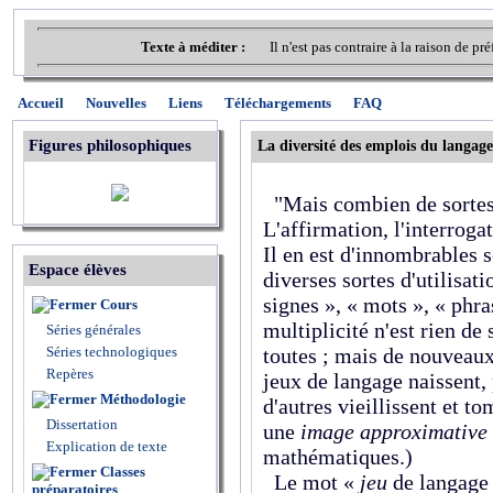
Texte à méditer :
Il n'est pas contraire à la raison de 
Accueil
Nouvelles
Liens
Téléchargements
FAQ
Figures philosophiques
La diversité des emplois du langage
"Mais combien de sortes d
L'affirmation, l'interrog
Il en est d'innombrables s
Espace élèves
diverses sortes d'utilisa
signes », « mots », « phras
Cours
multiplicité n'est rien de
Séries générales
Séries technologiques
toutes ; mais de nouveau
Repères
jeux de langage naissent,
Méthodologie
d'autres vieillissent et t
Dissertation
une
image approximative
Explication de texte
mathématiques.)
Classes
Le mot «
jeu
de langage »
préparatoires