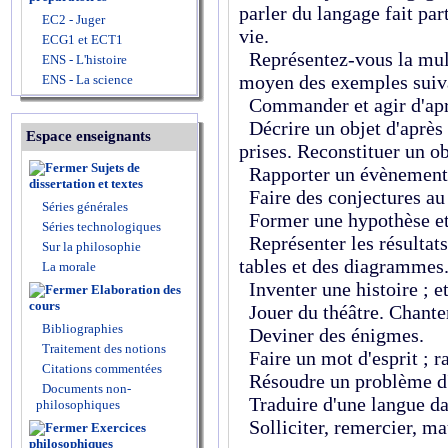
parler du langage fait par
EC2 - Juger
vie.
ECG1 et ECT1
Représentez-vous la mult
ENS - L'histoire
moyen des exemples suiva
ENS - La science
Commander et agir d'ap
Décrire un objet d'après 
Espace enseignants
prises. Reconstituer un ob
Sujets de
Rapporter un évènement
dissertation et textes
Faire des conjectures au
Séries générales
Former une hypothèse et
Séries technologiques
Représenter les résultats
Sur la philosophie
tables et des diagrammes
La morale
Inventer une histoire ; et
Elaboration des
cours
Jouer du théâtre. Chanter
Bibliographies
Deviner des énigmes.
Traitement des notions
Faire un mot d'esprit ; r
Citations commentées
Résoudre un problème d'
Documents non-
Traduire d'une langue da
philosophiques
Solliciter, remercier, mau
Exercices
philosophiques