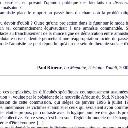
du passé et, en privant l'opinion publique des bienfaits du
dissens
e malsaine ?
'amnistie place le rapport au passé hors du champ où la problématiq
u devoir d'oubli ? Outre qu'une projection dans le futur sur le mode i
 un tel commandement équivaudrait à une amnésie commandée. Si 
tacle au franchissement de la mince ligne de démarcation entre amnisti
 salutaire crise d'identité permettant une réappropriation lucide du pas
on de l'amnistie ne peut répondre qu'à un dessein de thérapie sociale d'u
Paul Ricœur
,
La Mémoire, l'histoire, l'oubli
, 2000
es perplexités, les difficultés spécifiques courageusement assumées 
ation », voulue par le président de la nouvelle Afrique du Sud, Nelson 
on de cette commission, qui siégea de janvier 1996 à juillet 199
s, indemniser les victimes et amnistier ceux qui avouaient avoir commis
l était le propos, par contraste avec la logique punitive des grands pr
té collective. En ce sens, c'est bien sous l'égide du modèle de l'échang
ite d'être évoquée. [...]
e est indéniable en termes indivisément thérapeutiques, moraux et polit