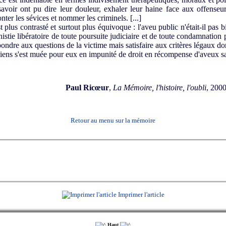
avoir ont pu dire leur douleur, exhaler leur haine face aux offenseu
nter les sévices et nommer les criminels. [...]
 plus contrasté et surtout plus équivoque : l'aveu public n'était-il pas
stie libératoire de toute poursuite judiciaire et de toute condamnation 
ondre aux questions de la victime mais satisfaire aux critères légaux dont
iens s'est muée pour eux en impunité de droit en récompense d'aveux sa
Paul Ricœur
,
La Mémoire, l'histoire, l'oubli
, 2000
Retour au menu sur la mémoire
Imprimer l'article
Haut