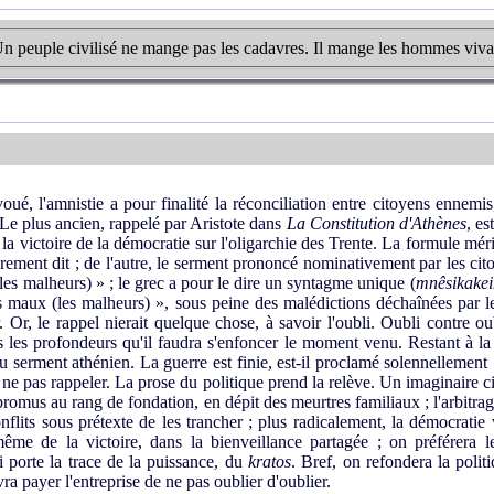
n peuple civilisé ne mange pas les cadavres. Il mange les hommes viva
é, l'amnistie a pour finalité la réconciliation entre citoyens ennemi
Le plus ancien, rappelé par Aristote dans
La Constitution d'Athènes
, e
la victoire de la démocratie sur l'oligarchie des Trente. La formule mérite
rement dit ; de l'autre, le serment prononcé nominativement par les cito
(les malheurs) » ; le grec a pour le dire un syntagme unique (
mnêsikakei
les maux (les malheurs) », sous peine des malédictions déchaînées par 
. Or, le rappel nierait quelque chose, à savoir l'oubli. Oubli contre o
s les profondeurs qu'il faudra s'enfoncer le moment venu. Restant à la 
du serment athénien. La guerre est finie, est-il proclamé solennellement 
 ne pas rappeler. La prose du politique prend la relève. Un imaginaire c
promus au rang de fondation, en dépit des meurtres familiaux ; l'arbitrag
onflits sous prétexte de les trancher ; plus radicalement, la démocratie 
 même de la victoire, dans la bienveillance partagée ; on préférera 
i porte la trace de la puissance, du
kratos
. Bref, on refondera la polit
ra payer l'entreprise de ne pas oublier d'oublier.