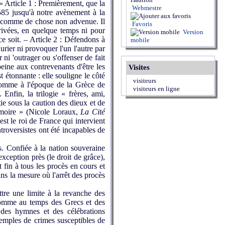
 Article 1 : Premièrement, que la
Webmestre
85 jusqu'à notre avènement à la
pie comme de chose non advenue. Il
Favoris
rivées, en quelque temps ni pour
Version
e soit. – Article 2 : Défendons à
mobile
jurier ni provoquer l'un l'autre par
 ni 'outrager ou s'offenser de fait
eine aux contrevenants d'être les
Visites
 étonnante : elle souligne le côté
visiteurs
 comme à l'époque de la Grèce de
visiteurs en ligne
Enfin, la trilogie « frères, ami,
ie sous la caution des dieux et de
mémoire » (Nicole Loraux,
La Cité
est le roi de France qui intervient
troversistes ont été incapables de
. Confiée à la nation souveraine
exception près (le droit de grâce),
et fin à tous les procès en cours et
ans la mesure où l'arrêt des procès
tre une limite à la revanche des
, comme au temps des Grecs et des
 des hymnes et des célébrations
exemples de crimes susceptibles de