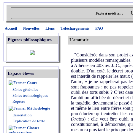
U
Texte à méditer :
Accueil
Nouvelles
Liens
Téléchargements
FAQ
Figures philosophiques
L'amnistie
"Considérée dans son projet avou
plusieurs modèles remarquables. 
à Athènes en 403 av. J.-C., après 
double. D'un coté, le décret prop
Espace élèves
est interdit de rappeler les maux 
l'autre, « je ne rappellerai pas 
Cours
sont frappantes : ne pas rappeler
Séries générales
oubli des torts subis ? C’est dan
Séries technologiques
l'ambition affichée du décret et 
Repères
la tragédie, deviennent le passé à
et même le lien entre frères sont 
Méthodologie
procédurière qui entretient les c
Dissertation
(
kratos
) : elle veut être oubli
Explication de texte
constitutionnel, à démocratie, qu
Classes
mesurera plus tard le prix que dev
préparatoires