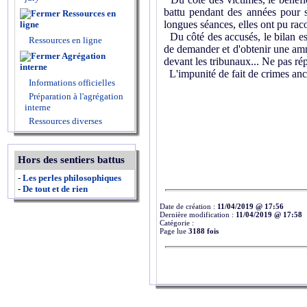
battu pendant des années pour s
Ressources en
longues séances, elles ont pu raco
ligne
Du côté des accusés, le bilan est
Ressources en ligne
de demander et d'obtenir une amni
Agrégation
devant les tribunaux... Ne pas rép
interne
L'impunité de fait de crimes anc
Informations officielles
Préparation à l'agrégation
interne
Ressources diverses
Hors des sentiers battus
-
Les perles philosophiques
-
De tout et de rien
Date de création :
11/04/2019 @ 17:56
Dernière modification :
11/04/2019 @ 17:58
Catégorie :
Page lue
3188 fois