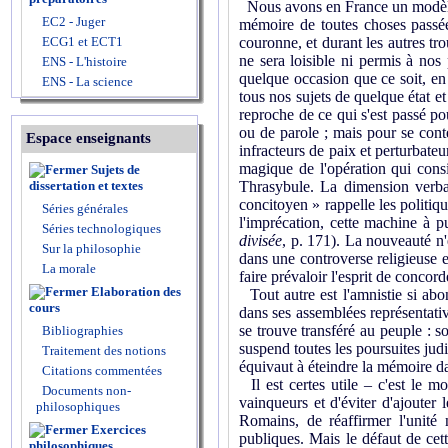
Nous avons en France un modèle d
EC2 - Juger
mémoire de toutes choses passé
ECG1 et ECT1
couronne, et durant les autres tr
ne sera loisible ni permis à no
ENS - L'histoire
quelque occasion que ce soit, en
ENS - La science
tous nos sujets de quelque état et 
reproche de ce qui s'est passé pou
ou de parole ; mais pour se cont
Espace enseignants
infracteurs de paix et perturbate
magique de l'opération qui cons
Sujets de
dissertation et textes
Thrasybule. La dimension verbale
concitoyen » rappelle les politiq
Séries générales
l'imprécation, cette machine à 
Séries technologiques
divisée
, p. 171). La nouveauté n'e
Sur la philosophie
dans une controverse religieuse e
La morale
faire prévaloir l'esprit de concor
Elaboration des
Tout autre est l'amnistie si ab
cours
dans ses assemblées représentative
se trouve transféré au peuple : sou
Bibliographies
suspend toutes les poursuites judi
Traitement des notions
équivaut à éteindre la mémoire dan
Citations commentées
Il est certes utile – c'est le 
Documents non-
vainqueurs et d'éviter d'ajouter
philosophiques
Romains, de réaffirmer l'unité
Exercices
publiques. Mais le défaut de cett
philosophiques