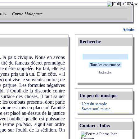
nts.
Curzio Malaparte
Admin
Recherche
s, la paix civique. Nous en avons
st tiré du fameux décret promulgué
 d'être rappelée. En fait, elle est
Rechercher
yens pris un à un. D'un côté, « il
n
) qui vise le souvenir-contre ; de
le parjure. Les formules négatives
ubli ? Oubli de la discorde contre
Un peu de musique
surface des choses, il faut saluer
: les combats présents, dont parle
-
L'art du sample
ivique est mis en place où l'amitié
-
Sweet soul music
e est placé au-dessus de la justice
veut oublier qu'elle est puissance
le terme
politeia
, signifiant ordre
Contact - Infos
ique sur l'oubli de la sédition. On