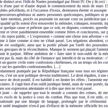
istinct avec l'édit de Nantes promulgué par Henri IV. On y lit ceci : «
es d'une part et d'autre depuis le commencement du mois de mars 15
oubles précédents, et à l'occasion d'iceux, demeurera éteinte et assou
s procureurs-généraux ni autres personnes quelconques, publiques ni p
 faire mention, procès ou poursuite en aucune cour ou juridiction que c
qualité qu'ils soient d'en renouveler la mémoire, s'attaquer, ressentir, in
r quelque cause et prétexte que ce soit, en disputer, contester, quereller
enir et vivre paisiblement ensemble comme frères et concitoyens, sur p
ur du repos public. » L'expression « comme une chose non advenue » est
iste à faire comme si rien ne s'était passé. Les négations abondent,
 est soulignée, ainsi que la portée pénale par l'arrêt des poursuites. 
ues grecques de la réconciliation. Manque le serment qui plaçait l'amnist
punir le parjure. Même ambition de « faire taire le non-oubli de la 
st pas là, mais du côté de l'instance qui interdit et de sa motivation : c'
t un guerre civile entre confessions chrétiennes, en un temps où les con
de sur les querelles confessionnelles. […]
ondamment pratiquée par la République française sous tous ses régimes
s, c'est un acte politique devenu traditionnel. Le droit régalien, à une 
rce de droit positif, il est habilité à en limiter les effets ; l'amnistie m
ciaires. Il s'agit bien d'un oubli juridique limité, mais de vaste portée, d
s son expression attestataire et à dire que rien ne s'est passé.
mot juste – de rappeler que tout le monde a commis des crimes, de met
 les excès de la justice à ceux du combat. Plus que tout, il est utile
 nationale par une liturgie de langage, prolongée par le cérémonial
e unité imaginaire n'est-il pas d'effacer de la mémoire officielle les 