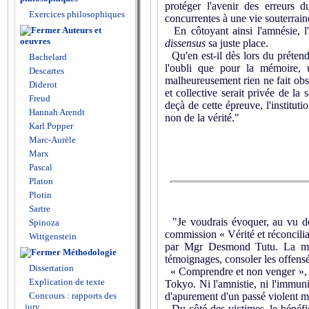
protéger l'avenir des erreurs 
Exercices philosophiques
concurrentes à une vie souterrain
Auteurs et
En côtoyant ainsi l'amnésie, l
oeuvres
dissensus
sa juste place.
Qu'en est-il dès lors du prétend
Bachelard
l'oubli que pour la mémoire,
Descartes
malheureusement rien ne fait obs
Diderot
et collective serait privée de la
Freud
deçà de cette épreuve, l'instituti
Hannah Arendt
non de la vérité."
Karl Popper
Marc-Aurèle
Marx
Pascal
Platon
Plotin
Sartre
"Je voudrais évoquer, au vu de c
Spinoza
commission « Vérité et réconcili
Wittgenstein
par Mgr Desmond Tutu. La missi
Méthodologie
témoignages, consoler les offensé
Dissertation
« Comprendre et non venger », te
Explication de texte
Tokyo. Ni l'amnistie, ni l'immuni
Concours : rapports des
d'apurement d'un passé violent mér
jury
Du côté des victimes, le bénéfic