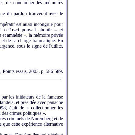
us
, de condamner les mémoires
ue du pardon trouverait avec le
mpératif est aussi incongrue pour
cel1e-ci pouvait aboutir – et
e et amnésie –, la mémoire privée
sé et de sa charge traumatique. En
rgence, sous le signe de l'utilité,
, Points essais, 2003, p. 586-589.
par les initiateurs de la fameuse
Mandela, et présidée avec panache
8, était de « collectionner les
 des crimes politiques ».
ocès criminels de Nuremberg et de
e que cette expérience alternative
iques. Des familles qui s'étaient