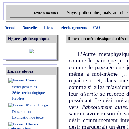
Soyez philosophe ; mais, au milie
Texte à méditer :
Accueil
Nouvelles
Liens
Téléchargements
FAQ
Figures philosophiques
Dimension métaphysique du désir
"L'Autre métaphysique
comme le pain que je m
comme le paysage que j
Espace élèves
même à moi-même […].
repaître » et, dans une
Cours
comme si elles m'avaien
Séries générales
Séries technologiques
leur
altérité
se résorbe 
Repères
possédant. Le désir méta
Méthodologie
vers
l'absolument autr
Dissertation
saurait avoir raison de s
Explication de texte
désir communément interp
Classes
désir marquerait un être 
préparatoires