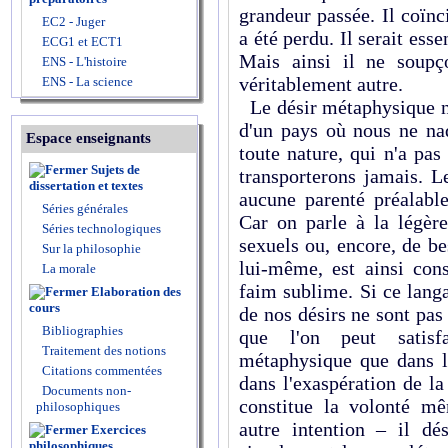
grandeur passée. Il coïnc
EC2 - Juger
a été perdu. Il serait ess
ECG1 et ECT1
Mais ainsi il ne soupç
ENS - L'histoire
véritablement autre.
ENS - La science
Le désir métaphysique n'a
d'un pays où nous ne na
Espace enseignants
toute nature, qui n'a pas
Sujets de
transporterons jamais. L
dissertation et textes
aucune parenté préalable
Séries générales
Car on parle à la légère
Séries technologiques
sexuels ou, encore, de b
Sur la philosophie
lui-même, est ainsi con
La morale
faim sublime. Si ce langag
Elaboration des
cours
de nos désirs ne sont pas
Bibliographies
que l'on peut satisf
Traitement des notions
métaphysique que dans le
Citations commentées
dans l'exaspération de la 
Documents non-
constitue la volonté m
philosophiques
autre intention – il dé
Exercices
philosophiques