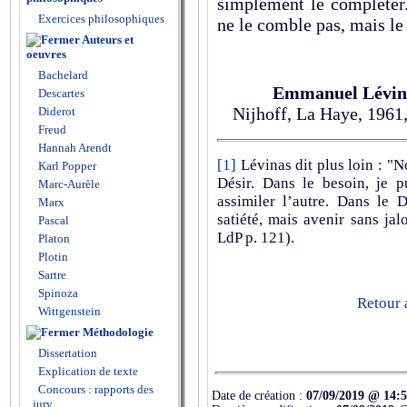
simplement le compléter.
Exercices philosophiques
ne le comble pas, mais le
Auteurs et
oeuvres
Bachelard
Emmanuel Lévin
Descartes
Nijhoff, La Haye, 1961,
Diderot
Freud
Hannah Arendt
[1]
Lévinas dit plus loin : "N
Karl Popper
Désir. Dans le besoin, je p
Marc-Aurèle
assimiler l’autre. Dans le 
Marx
satiété, mais avenir sans ja
Pascal
LdP p. 121).
Platon
Plotin
Sartre
Spinoza
Retour 
Wittgenstein
Méthodologie
Dissertation
Explication de texte
Concours : rapports des
Date de création :
07/09/2019 @ 14:
jury