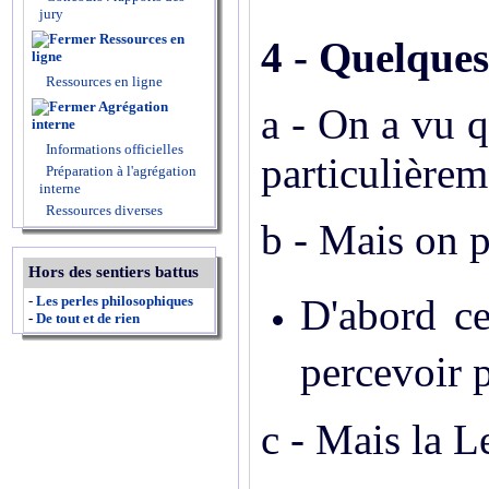
jury
Ressources en
4 - Quelques
ligne
Ressources en ligne
Agrégation
a - On a vu q
interne
Informations officielles
particulièrem
Préparation à l'agrégation
interne
Ressources diverses
b - Mais on p
Hors des sentiers battus
D'abord ce
-
Les perles philosophiques
-
De tout et de rien
percevoir p
c - Mais la L