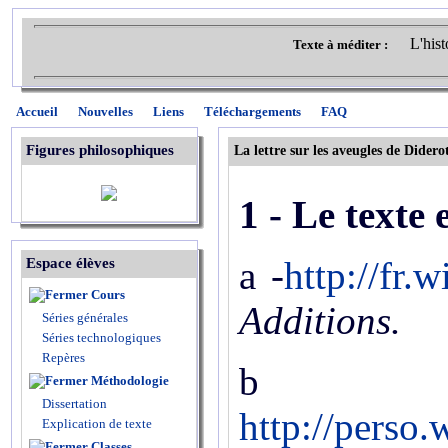
L'hist
Texte à méditer :
Accueil
Nouvelles
Liens
Téléchargements
FAQ
Figures philosophiques
La lettre sur les aveugles de Didero
1 - Le texte 
a -
http://fr
Espace élèves
Cours
Additions.
Séries générales
Séries technologiques
Repères
Méthodologie
Dissertation
http://perso
Explication de texte
Classes