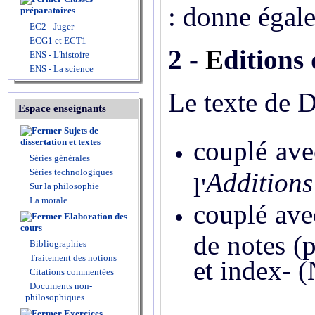
: donne égale
préparatoires
EC2 - Juger
ECG1 et ECT1
2 -
E
ditions 
ENS - L'histoire
ENS - La science
Le texte de D
Espace enseignants
Sujets de
couplé ave
dissertation et textes
Séries générales
Séries technologiques
Additions
l'
Sur la philosophie
La morale
couplé ave
Elaboration des
cours
de notes (p
Bibliographies
Traitement des notions
et index- 
Citations commentées
Documents non-
philosophiques
Exercices