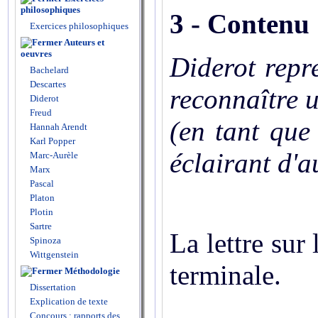
philosophiques
3 - Contenu 
Exercices philosophiques
Auteurs et
oeuvres
Diderot repr
Bachelard
Descartes
reconnaître u
Diderot
Freud
(en tant que
Hannah Arendt
Karl Popper
éclairant d'a
Marc-Aurèle
Marx
Pascal
Platon
Plotin
Sartre
La lettre sur
Spinoza
Wittgenstein
terminale.
Méthodologie
Dissertation
Explication de texte
Concours : rapports des