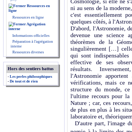
Cosmologie, si elle ne s'
Ressources en
ni au sens de la moderne
ligne
c'est essentielle­ment p
Ressources en ligne
quelques côtés, à l'Astron
Agrégation
D'abord, l'Astro­nomie, de
interne
devenue une science ap
Informations officielles
théorèmes de la Géomét
Préparation à l'agrégation
interne
singulièrement […] cell
Ressources diverses
qui sont indispensables 
effective de ses obser
résultats. Inverse­me
Hors des sentiers battus
l'Astronomie apportent
-
Les perles philosophiques
-
De tout et de rien
vérifications, mais ce n
structure du monde, ce 
l'ultime recours pour la
Nature ; car, ces recours
de plus en plus à les sit
laboratoire et, théoriquem
D'autre part, l'image d
nomie à la limite des m