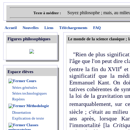
Soyez philosophe ; mais, au milie
Texte à méditer :
Accueil
Nouvelles
Liens
Téléchargements
FAQ
Figures philosophiques
Le monde de la science classique ; 
"Rien de plus significat
l'âge que l'on peut dire c
e
(entre la fin du XVII
et 
Espace élèves
significatif que la médi
Cours
Emmanuel Kant. On doit
Séries générales
tatives cohérentes de sy
Séries technologiques
la loi de la gravitation u
Repères
remarquablement, sur ce
Méthodologie
siècle ; c'était au milie
Dissertation
ans après, lorsque Kan
Explication de texte
l'immortalité [la
Critiq
Classes
préparatoires