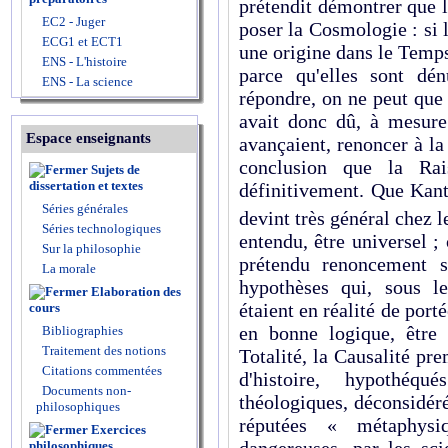
prétendit démontrer que l
EC2 - Juger
poser la Cosmologie : si l'
ECG1 et ECT1
une origine dans le Temps
ENS - L'histoire
parce qu'elles sont dén
ENS - La science
répondre, on ne peut que 
avait donc dû, à mesure
Espace enseignants
avançaient, renoncer à la
conclusion que la Ra
Sujets de
dissertation et textes
définitivement. Que Kant
Séries générales
devint très général chez 
Séries technologiques
entendu, être universel ; 
Sur la philosophie
prétendu renoncement s
La morale
hypothèses qui, sous l
Elaboration des
étaient en réalité de por
cours
en bonne logique, être
Bibliographies
Traitement des notions
Totalité, la Causalité pre
Citations commentées
d'histoire, hypothéq
Documents non-
théologiques, déconsidéré
philosophiques
réputées « métaphysiqu
Exercices
philosophiques