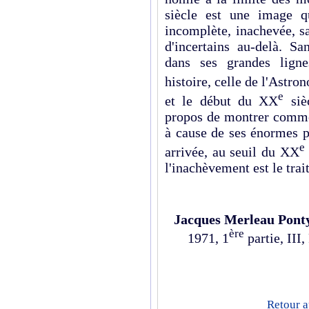
siècle est une image 
incomplète, inachevée, sa
d'incertains au-delà. S
dans ses grandes ligne
histoire, celle de l'Astro
e
et le début du XX
sièc
propos de montrer commen
à cause de ses énormes pr
e
arrivée, au seuil du XX
l'inachèvement est le trait
Jacques Merleau Pont
ère
1971, 1
partie, III
Retour a