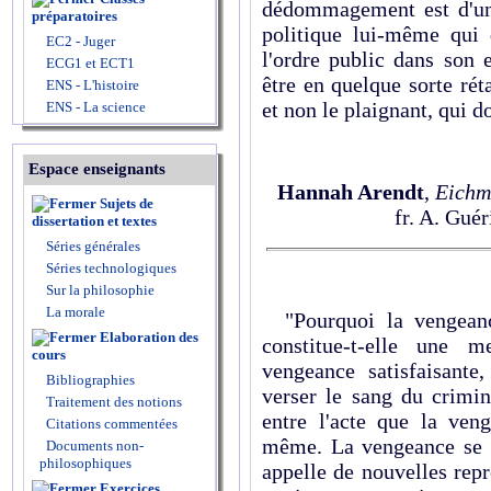
dédommagement est d'une 
préparatoires
politique lui-même qui
EC2 - Juger
l'ordre public dans son 
ECG1 et ECT1
être en quelque sorte réta
ENS - L'histoire
et non le plaignant, qui do
ENS - La science
Espace enseignants
Hannah Arendt
,
Eichm
Sujets de
fr. A. Gué
dissertation et textes
Séries générales
Séries technologiques
Sur la philosophie
La morale
"Pourquoi la vengeance
Elaboration des
constitue-t-elle une 
cours
vengeance satisfaisante
Bibliographies
verser le sang du crimin
Traitement des notions
entre l'acte que la veng
Citations commentées
même. La vengeance se ve
Documents non-
philosophiques
appelle de nouvelles rep
Exercices