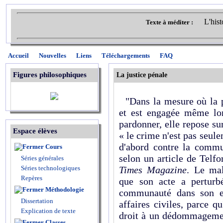
L'hist
Texte à méditer :
Accueil
Nouvelles
Liens
Téléchargements
FAQ
Figures philosophiques
La justice pénale
"Dans la mesure où la pr
et est engagée même lor
pardonner, elle repose sur
Espace élèves
« le crime n'est pas seu
d'abord contre la commu
Cours
selon un article de Telf
Séries générales
Séries technologiques
Times Magazine
. Le mal
Repères
que son acte a perturb
Méthodologie
communauté dans son e
Dissertation
affaires civiles, parce qu
Explication de texte
droit à un dédommagement
Classes