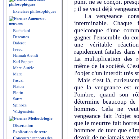
punit ne se conçoit pre
philosophiques
; il se veut déjà vengeanc
Exercices philosophiques
La vengeance consti
Auteurs et
interminable. Chaque 
oeuvres
quelconque d'une commu
Bachelard
gagner l'ensemble du cor
Descartes
Diderot
une véritable réacti
Freud
rapidement fatales dans 
Hannah Arendt
La multiplication des r
Karl Popper
même de la société. C'es
Marc-Aurèle
l'objet d'un interdit très st
Marx
Mais c'est là, curieusemen
Pascal
que la vengeance est r
Platon
Plotin
l'ombre, quand son rôl
Sartre
détermine beaucoup de c
Spinoza
hommes. Cela ne veut 
Wittgenstein
vengeance fait l'objet s
Méthodologie
que le meurtre fait horreu
Dissertation
hommes de tuer que s'im
Explication de texte
devoir de ne jamais verse
Concours : rapports des