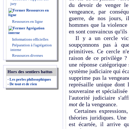
jury
du devoir de venger le
Ressources en
vengeance, par conséqu
ligne
guerre, de nos jours, i
Ressources en ligne
hommes que la violence e
Agrégation
en sont convaincus qu'ils
interne
Il y a un cercle vici
Informations officielles
soupçonnons pas à quel
Préparation à l'agrégation
interne
primitives. Ce cercle n'
Ressources diverses
raison de ce privilège ?
une réponse catégorique s
système judiciaire qui éc
Hors des sentiers battus
supprime pas la vengeanc
-
Les perles philosophiques
représaille unique dont 
-
De tout et de rien
souveraine et spécialisé
l'autorité judiciaire s'
mot
de la vengeance.
Certaines expressions, i
théories juridiques. Une
est écartée, il arrive