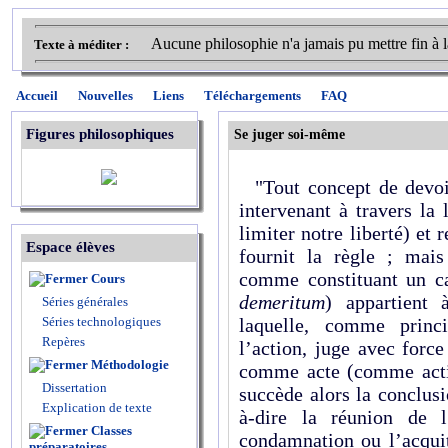
Aucune philosophie n'a jamais pu mettre fin à la
Texte à méditer :
Accueil
Nouvelles
Liens
Téléchargements
FAQ
Figures philosophiques
Se juger soi-même
"Tout concept de devoir
intervenant à travers la
limiter notre liberté) et
Espace élèves
fournit la règle ; mais
comme constituant un ca
Cours
demeritum
) appartient
Séries générales
Séries technologiques
laquelle, comme princi
Repères
l’action, juge avec force
Méthodologie
comme acte (comme acti
Dissertation
succède alors la conclus
Explication de texte
à-dire la réunion de l
Classes
condamnation ou l’acquit
préparatoires