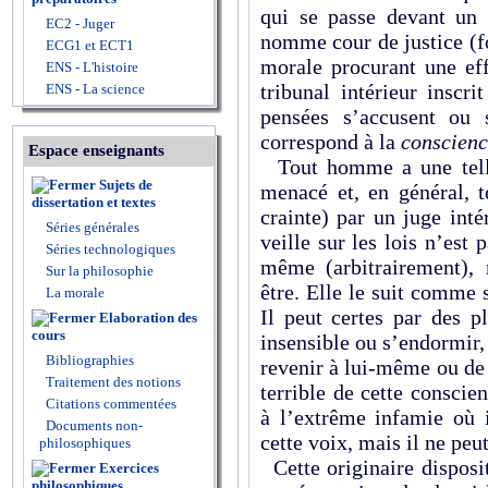
qui se passe devant un
EC2 - Juger
nomme cour de justice (f
ECG1 et ECT1
morale procurant une eff
ENS - L'histoire
tribunal intérieur inscr
ENS - La science
pensées s’accusent ou 
correspond à la
conscienc
Espace enseignants
Tout homme a une telle
Sujets de
menacé et, en général, t
dissertation et textes
crainte) par un juge intér
Séries générales
veille sur les lois n’est
Séries technologiques
même (arbitrairement), 
Sur la philosophie
être. Elle le suit comme 
La morale
Il peut certes par des pl
Elaboration des
cours
insensible ou s’endormir, 
Bibliographies
revenir à lui-même ou de s
Traitement des notions
terrible de cette conscie
Citations commentées
à l’extrême infamie où 
Documents non-
cette voix, mais il ne peu
philosophiques
Cette originaire dispositi
Exercices
philosophiques