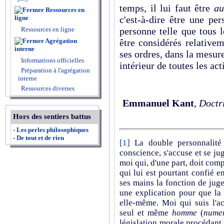
temps, il lui faut être
au
Ressources en
ligne
c'est-à-dire être une pe
Ressources en ligne
personne telle que tous 
Agrégation
être considérés relative
interne
ses ordres, dans la mesur
Informations officielles
intérieur de toutes les act
Préparation à l'agrégation
interne
Ressources diverses
Emmanuel Kant
,
Doctri
Hors des sentiers battus
-
Les perles philosophiques
-
De tout et de rien
[1]
La double personnalité 
conscience, s'accuse et se ju
moi qui, d'une part, doit comp
qui lui est pourtant confié e
ses mains la fonction de juge
une explication pour que la 
elle-même. Moi qui suis l'ac
seul et même
homme
(
nume
législation morale procédant 