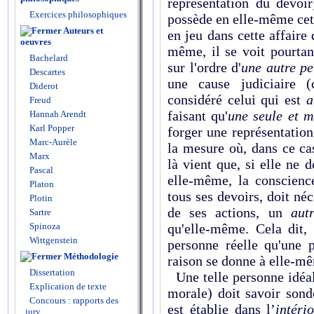
représentation du devoi
Exercices philosophiques
possède en elle-même cett
Auteurs et
en jeu dans cette affaire
oeuvres
même, il se voit pourtan
Bachelard
sur l'ordre d'
une autre p
Descartes
une cause judiciaire (
Diderot
considéré celui qui est
a
Freud
faisant qu'
une seule et 
Hannah Arendt
Karl Popper
forger une représentation
Marc-Aurèle
la mesure où, dans ce cas
Marx
là vient que, si elle ne 
Pascal
elle-même, la conscien
Platon
tous ses devoirs, doit n
Plotin
de ses actions, un
aut
Sartre
Spinoza
qu'elle-même. Cela dit, 
Wittgenstein
personne réelle qu'une 
Méthodologie
raison se donne à elle-m
Dissertation
Une telle personne idéal
Explication de texte
morale) doit savoir sond
Concours : rapports des
est établie dans l’
intério
jury