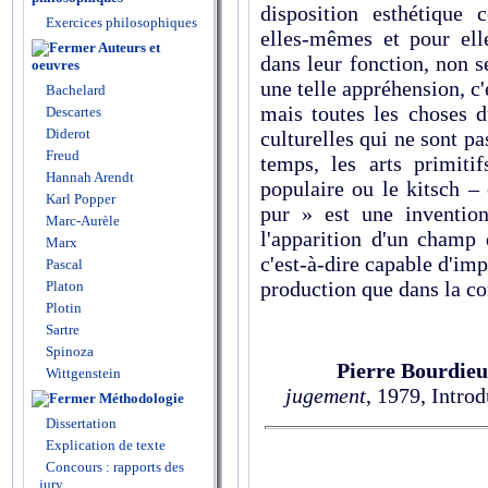
disposition esthétique
Exercices philosophiques
elles-mêmes et pour el
Auteurs et
dans leur fonction, non 
oeuvres
une telle appréhension, c'
Bachelard
mais toutes les choses d
Descartes
Diderot
culturelles qui ne sont 
Freud
temps, les arts primitif
Hannah Arendt
populaire ou le kitsch –
Karl Popper
pur » est une invention
Marc-Aurèle
l'apparition d'un champ 
Marx
c'est-à-dire capable d'im
Pascal
production que dans la c
Platon
Plotin
Sartre
Spinoza
Pierre Bourdieu
Wittgenstein
jugement
, 1979, Introd
Méthodologie
Dissertation
Explication de texte
Concours : rapports des
jury