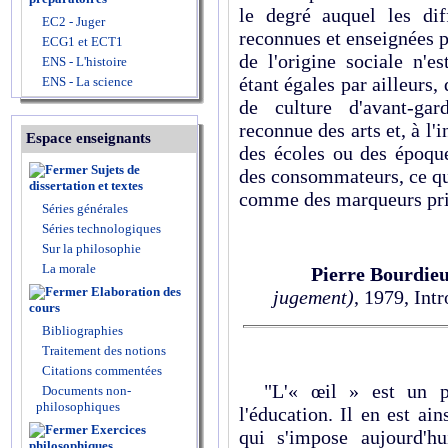
le degré auquel les diff
EC2 - Juger
reconnues et enseignées pa
ECG1 et ECT1
de l'origine sociale n'e
ENS - L'histoire
étant égales par ailleurs,
ENS - La science
de culture d'avant-gar
reconnue des arts et, à l'
Espace enseignants
des écoles ou des époque
Sujets de
des consommateurs, ce qu
dissertation et textes
comme des marqueurs privi
Séries générales
Séries technologiques
Sur la philosophie
La morale
Pierre Bourdie
Elaboration des
jugement)
, 1979, Intr
cours
Bibliographies
Traitement des notions
Citations commentées
"L'« œil » est un prod
Documents non-
philosophiques
l'éducation. Il en est ai
Exercices
qui s'impose aujourd'hu
philosophiques