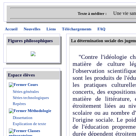
Une vie san
Texte à méditer :
Accueil
Nouvelles
Liens
Téléchargements
FAQ
Figures philosophiques
La détermination sociale des jugem
"Contre l'idéologie cha
matière de culture l
l'observation scientifiq
Espace élèves
sont les produits de l'édu
les pratiques culturel
Cours
concerts, des expositions
Séries générales
Séries technologiques
matière de littérature
Repères
étroitement liées au niv
Méthodologie
scolaire ou au nombre d'
Dissertation
l'origine sociale. Le poid
Explication de texte
de l'éducation propremen
Classes
durée dépendent étroiteme
préparatoires