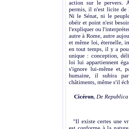
action sur le pervers. 
permis, il n'est licite de 
Ni le Sénat, ni le peupl
obéir et point n'est beso
l'expliquer ou l'interpréte
autre à Rome, autre aujou
et même loi, éternelle, i
en tout temps, il y a pou
unique : conception, dél
loi lui appartiennent ég
s'ignore lui-même et, p
humaine, il subira p
châtiments, même s'il éch
Cicéron
,
De Republica
"Il
existe
certes
une
vr
est
conforme
à la
nature