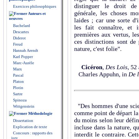
distinguer le droit de
Exercices philosophiques
générale, les choses mo
Auteurs et
oeuvres
laides ; car une sorte d'
Bachelard
les fait connaître, et 
Descartes
premières aux vertus, le
Diderot
ces distinctions sont de
Freud
nature, c'est folie".
Hannah Arendt
Karl Popper
Marc-Aurèle
Cicéron
,
Des Lois
, 52 
Marx
Charles Appuhn,
in
De 
Pascal
Platon
Plotin
Sartre
Spinoza
"Des hommes d'une scien
Wittgenstein
comme point de départ la L
Méthodologie
du moins selon leur défini
Dissertation
incluse dans la nature, q
Explication de texte
Concours : rapports des
interdit le contraire. Cet
jury