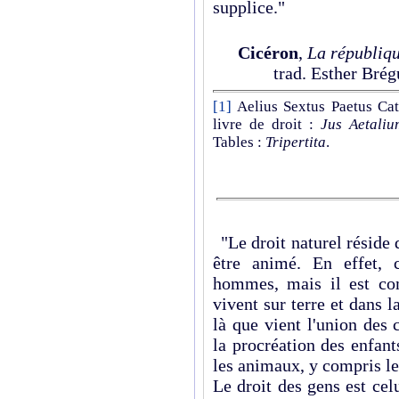
supplice."
Cicéron
,
La républiq
trad. Esther Bré
[1]
Aelius Sextus Paetus Catu
livre de droit :
Jus Aetaliu
Tables :
Tripertita
.
"Le droit naturel réside 
être animé. En effet, c
hommes, mais il est co
vivent sur terre et dans l
là que vient l'union des
la procréation des enfan
les animaux, y compris les
Le droit des gens est celu