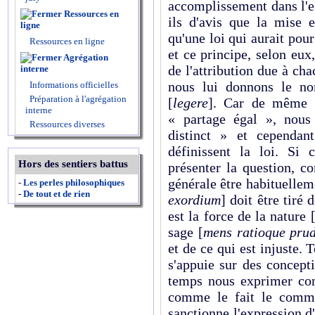
accomplissement dans l'es
Ressources en
ils d'avis que la mise 
ligne
qu'une loi qui aurait pou
Ressources en ligne
et ce principe, selon eux
Agrégation
de l'attribution due à cha
interne
nous lui donnons le no
Informations officielles
Préparation à l'agrégation
[
legere
]. Car de même qu
interne
« partage égal », nous
Ressources diverses
distinct » et cependan
définissent la loi. Si
Hors des sentiers battus
présenter la question, 
générale être habituelleme
-
Les perles philosophiques
-
De tout et de rien
exordium
] doit être tiré d
est la force de la nature 
sage [
mens ratioque prud
et de ce qui est injuste. 
s'appuie sur des concep
temps nous exprimer com
comme le fait le commu
sanctionne l'expression d