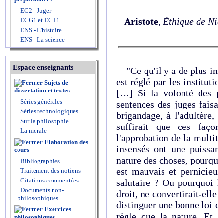
EC2 - Juger
Aristote
,
Éthique de N
ECG1 et ECT1
ENS - L'histoire
ENS - La science
Espace enseignants
"Ce qu'il y a de plus ins
est réglé par les instituti
Sujets de
dissertation et textes
[…] Si la volonté des p
Séries générales
sentences des juges faisa
Séries technologiques
brigandage, à l'adultère, 
Sur la philosophie
suffirait que ces faço
La morale
l'approbation de la multit
Elaboration des
insensés ont une puissan
cours
nature des choses, pourqu
Bibliographies
est mauvais et pernicie
Traitement des notions
Citations commentées
salutaire ? Ou pourquoi l
Documents non-
droit, ne convertirait-ell
philosophiques
distinguer une bonne loi 
Exercices
règle que la nature. Et
philosophiques