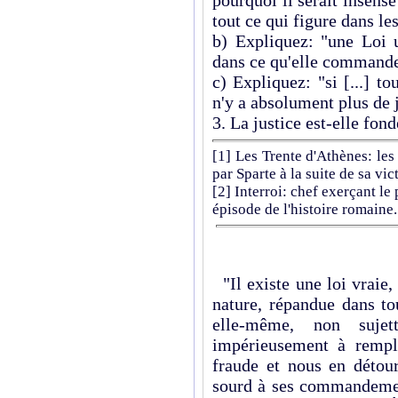
pourquoi il serait insens
tout ce qui figure dans les
b) Expliquez: "une Loi u
dans ce qu'elle commande 
c) Expliquez: "si [...] tou
n'y a absolument plus de j
3. La justice est-elle fond
[1]
Les Trente d'Athènes: les
par Sparte à la suite de sa vic
[2]
Interroi: chef exerçant le
épisode de l'histoire romaine.
"Il existe une loi vraie, 
nature, répandue dans to
elle-même, non suje
impérieusement à rempli
fraude et nous en détou
sourd à ses commandement