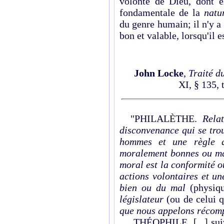
volonté de Dieu, dont el
fondamentale de la
natu
du genre humain; il n'y a
bon et valable, lorsqu'il es
John Locke
,
Traité d
XI, § 135, 
"PHILALÈTHE.
Rela
disconvenance qui se trou
hommes et une règle qu
moralement bonnes ou mau
moral est la conformité ou
actions volontaires et un
bien ou du mal
(physiq
législateur
(ou de celui q
que nous appelons récomp
THÉOPHILE. [...] suiva