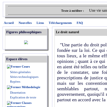
Une vie san
Texte à méditer :
Accueil
Nouvelles
Liens
Téléchargements
FAQ
Figures philosophiques
Le droit naturel
"Une partie du droit polit
fondée sur la loi. Ce qui 
tous lieux, a le même ef
Espace élèves
opinions ; quant à ce qui 
en aient été telles ou tell
Cours
de le constater, une foi
Séries générales
Séries technologiques
prescriptions de justice 
Repères
mais sur les conventio
Méthodologie
semblables partout,
Dissertation
gouvernement, quoiqu'il n
Explication de texte
partout en accord avec la 
Classes
préparatoires