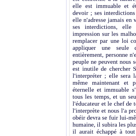
elle est
immuable
et
é
devoir ; ses
interdictions
elle n'adresse jamais en 
ses interdictions, ell
impression sur les malho
remplacer
par une
loi
co
appliquer
une
seule
entièrement
,
personne
n'
peuple ne peuvent nous sou
est inutile de chercher 
l'interpréter ; elle ser
même maintenant et plu
éternelle et immuable s'
tous les temps, et un s
l'éducateur et le chef de t
l'interprète et nous l'a 
obéir devra se fuir lui-m
humaine, il subira les pl
il aurait échappé à to