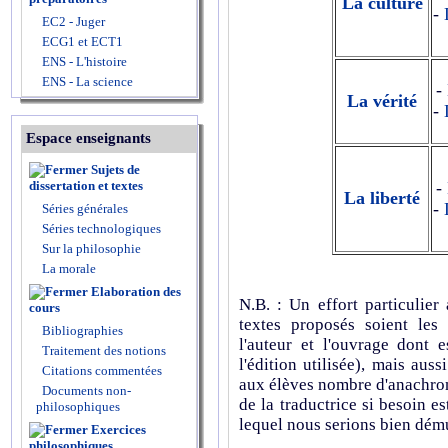
La culture
-
EC2 - Juger
ECG1 et ECT1
ENS - L'histoire
ENS - La science
-
La vérité
-
Espace enseignants
Sujets de
dissertation et textes
-
La liberté
-
Séries générales
Séries technologiques
Sur la philosophie
La morale
Elaboration des
N.B. : Un effort particulier
cours
textes proposés soient les 
Bibliographies
l'auteur et l'ouvrage dont 
Traitement des notions
l'édition utilisée), mais aus
Citations commentées
aux élèves nombre d'anachron
Documents non-
de la traductrice si besoin es
philosophiques
lequel nous serions bien dém
Exercices
philosophiques