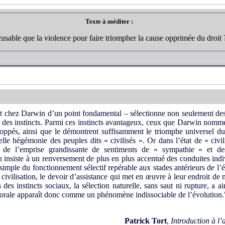
Texte à méditer :
usable que la violence pour faire triompher la cause opprimée du droit 
git chez Darwin d’un point fondamental – sélectionne non seulement des
 des instincts. Parmi ces instincts avantageux, ceux que Darwin nomme 
eloppés, ainsi que le démontrent suffisamment le triomphe universel
elle hégémonie des peuples dits « civilisés ». Or dans l’état de « civi
é, de l’emprise grandissante de sentiments de « sympathie » et de
on insiste à un renversement de plus en plus accentué des conduites indi
 simple du fonctionnement sélectif repérable aux stades antérieurs de l’é
 civilisation, le devoir d’assistance qui met en œuvre à leur endroit de
 des instincts sociaux, la sélection naturelle, sans saut ni rupture, a 
orale apparaît donc comme un phénomène indissociable de l’évolution.
Patrick Tort
,
Introduction à l