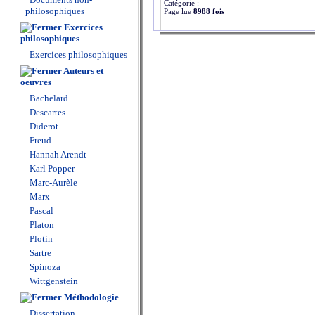
Catégorie :
philosophiques
Page lue
8988 fois
Exercices
philosophiques
Exercices philosophiques
Auteurs et
oeuvres
Bachelard
Descartes
Diderot
Freud
Hannah Arendt
Karl Popper
Marc-Aurèle
Marx
Pascal
Platon
Plotin
Sartre
Spinoza
Wittgenstein
Méthodologie
Dissertation