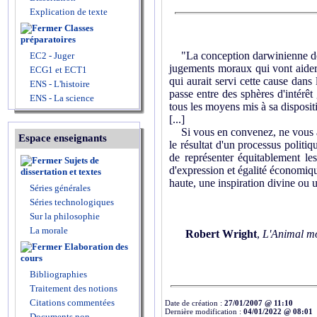
Explication de texte
Classes
préparatoires
"La conception darwinienne de l
EC2 - Juger
jugements moraux qui vont aider 
ECG1 et ECT1
qui aurait servi cette cause dans
ENS - L'histoire
passe entre des sphères d'intérê
ENS - La science
tous les moyens mis à sa disposit
[...]
Si vous en convenez, ne vous att
Espace enseignants
le résultat d'un processus politi
de représenter équitablement le
Sujets de
d'expression et égalité économiqu
dissertation et textes
haute, une inspiration divine ou
Séries générales
Séries technologiques
Sur la philosophie
La morale
Robert Wright
,
L'Animal m
Elaboration des
cours
Bibliographies
Traitement des notions
Citations commentées
Date de création :
27/01/2007 @ 11:10
Dernière modification :
04/01/2022 @ 08:01
Documents non-