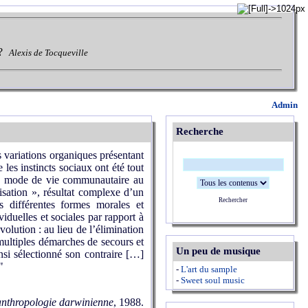
?
Alexis de Tocqueville
Admin
Recherche
 variations organiques présentant
les instincts sociaux ont été tout
 du mode de vie communautaire au
lisation », résultat complexe d’un
Rechercher
s différentes formes morales et
viduelles et sociales par rapport à
volution : au lieu de l’élimination
 multiples démarches de secours et
Un peu de musique
ainsi sélectionné son contraire […]
"
-
L'art du sample
-
Sweet soul music
’anthropologie darwinienne
, 1988.