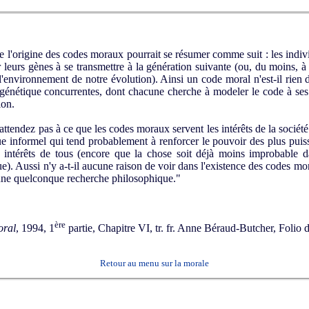
'origine des codes moraux pourrait se résumer comme suit : les indivi
leurs gènes à se transmettre à la génération suivante (ou, du moins, 
 l'environnement de notre évolution). Ainsi un code moral n'est-il rie
t génétique concurrentes, dont chacune cherche à modeler le code à ses 
ion.
endez pas à ce que les codes moraux servent les intérêts de la société 
que informel qui tend probablement à renforcer le pouvoir des plus puiss
s intérêts de tous (encore que la chose soit déjà moins improbable d
e). Aussi n'y a-t-il aucune raison de voir dans l'existence des codes mo
 une quelconque recherche philosophique."
ère
oral
, 1994, 1
partie, Chapitre VI, tr. fr. Anne Béraud-Butcher, Folio
Retour au menu sur la morale