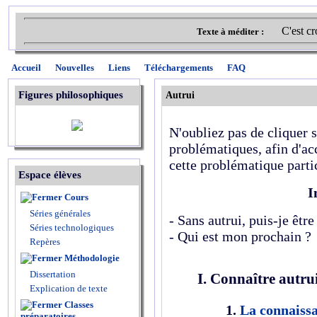
C'est cr
Texte à méditer :
Accueil
Nouvelles
Liens
Téléchargements
FAQ
Figures philosophiques
Autrui
N'oubliez pas de cliquer s
problématiques, afin d'acc
cette problématique parti
Espace élèves
I
Cours
Séries générales
- Sans autrui, puis-je êtr
Séries technologiques
- Qui est mon prochain ?
Repères
Méthodologie
Dissertation
I. Connaître autru
Explication de texte
Classes
1.
La connaissa
préparatoires