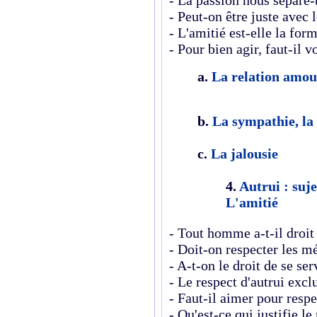
-
La passion nous sépare-t
- Peut-on être juste avec 
- L'amitié est-elle la for
- Pour bien agir, faut-il v
a.
La relation amou
b.
La sympathie, la 
c.
La jalousie
4.
Autrui : suje
L'amitié
- Tout homme a-t-il droit
- Doit-on respecter les m
- A-t-on le droit de se ser
- Le respect d'autrui exclu
- Faut-il aimer pour respe
- Qu'est-ce qui justifie le