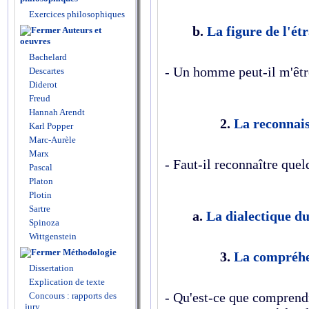
Exercices philosophiques
b.
La figure de l'ét
Auteurs et
oeuvres
Bachelard
- Un homme peut-il m'êtr
Descartes
Diderot
Freud
Hannah Arendt
2.
La reconnais
Karl Popper
Marc-Aurèle
Marx
- Faut-il reconnaître que
Pascal
Platon
Plotin
Sartre
a.
La dialectique du
Spinoza
Wittgenstein
Méthodologie
3.
La compréhe
Dissertation
Explication de texte
-
Qu'est-ce que comprendr
Concours : rapports des
jury