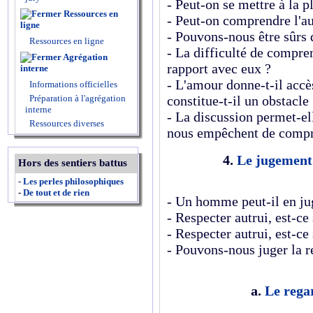
- Peut-on se mettre à la pl
Ressources en
- Peut-on comprendre l'au
ligne
- Pouvons-nous être sûrs 
Ressources en ligne
- La difficulté de compren
Agrégation
rapport avec eux ?
interne
- L'amour donne-t-il accè
Informations officielles
Préparation à l'agrégation
constitue-t-il un obstacle
interne
- La discussion permet-ell
Ressources diverses
nous empêchent de compr
4.
Le jugemen
Hors des sentiers battus
-
Les perles philosophiques
-
De tout et de rien
- Un homme peut-il en jug
- Respecter autrui, est-ce 
- Respecter autrui, est-ce 
- Pouvons-nous juger la r
a.
Le rega