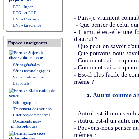
EC2 - Juger
ECG1 et ECT1
- Puis-je vraiment connaît
ENS - L'histoire
- Que penser de celui qui
ENS - La science
- L'amitié est-elle une 
d'autrui ?
Espace enseignants
- Que peut-on savoir d'aut
- Que pouvons-nous savoi
Sujets de
dissertation et textes
- Comment sait-on qu'un a
Séries générales
- Comment sait-on qu'un a
Séries technologiques
- Est-il plus facile de con
Sur la philosophie
même ?
La morale
Elaboration des
a.
Autrui comme alt
cours
Bibliographies
Traitement des notions
- Autrui est-il mon sembl
Citations commentées
- Autrui est-il un autre 
Documents non-
philosophiques
- Pouvons-nous penser aut
Exercices
mêmes ?
philosophiques