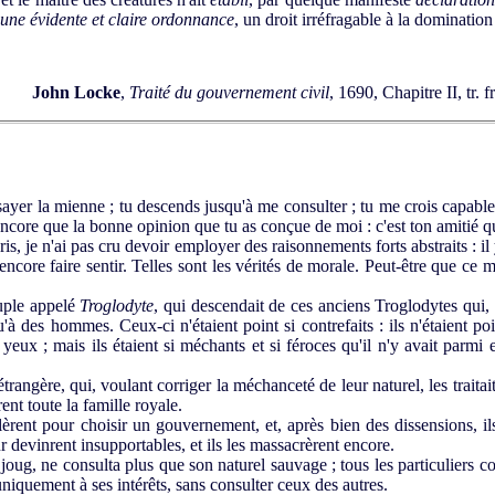
une évidente et claire ordonnance
, un droit irréfragable à la domination
John Locke
,
Traité du gouvernement civil
, 1690, Chapitre II, tr.
yer la mienne ; tu descends jusqu'à me consulter ; tu me crois capable 
encore que la bonne opinion que tu as conçue de moi : c'est ton amitié q
, je n'ai pas cru devoir employer des raisonnements forts abstraits : il y 
encore faire sentir. Telles sont les vérités de morale. Peut-être que ce 
euple appelé
Troglodyte
, qui descendait de ces anciens Troglodytes qui, 
'à des hommes. Ceux-ci n'étaient point si contrefaits : ils n'étaient p
x yeux ; mais ils étaient si méchants et si féroces qu'il n'y avait parm
trangère, qui, voulant corriger la méchanceté de leur naturel, les traita
rent toute la famille royale.
èrent pour choisir un gouvernement, et, après bien des dissensions, il
eur devinrent insupportables, et ils les massacrèrent encore.
ug, ne consulta plus que son naturel sauvage ; tous les particuliers con
uniquement à ses intérêts, sans consulter ceux des autres.