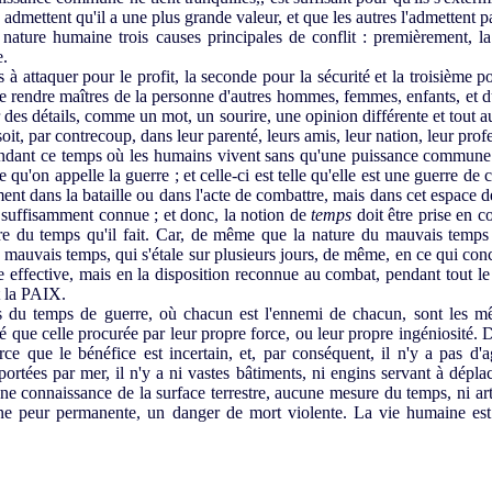
admettent qu'il a une plus grande valeur, et que les autres l'admettent p
ature humaine trois causes principales de conflit : premièrement, l
e.
attaquer pour le profit, la seconde pour la sécurité et la troisième po
 se rendre maîtres de la personne d'autres hommes, femmes, enfants, et d
 des détails, comme un mot, un sourire, une opinion différente et tout au
oit, par contrecoup, dans leur parenté, leurs amis, leur nation, leur pro
endant ce temps où les humains vivent sans qu'une puissance commune 
ce qu'on appelle la guerre ; et celle-ci est telle qu'elle est une guerre de
 dans la bataille ou dans l'acte de combattre, mais dans cet espace d
 suffisamment connue ; et donc, la notion de
temps
doit être prise en c
re du temps qu'il fait. Car, de même que la nature du mauvais temp
mauvais temps, qui s'étale sur plusieurs jours, de même, en ce qui conce
e effective, mais en la disposition reconnue au combat, pendant tout le
t la PAIX.
du temps de guerre, où chacun est l'ennemi de chacun, sont les m
 que celle procurée par leur propre force, ou leur propre ingéniosité. Da
ce que le bénéfice est incertain, et, par conséquent, il n'y a pas d'a
portées par mer, il n'y a ni vastes bâtiments, ni engins servant à dépl
e connaissance de la surface terrestre, aucune mesure du temps, ni arts 
une peur permanente, un danger de mort violente. La vie humaine est 