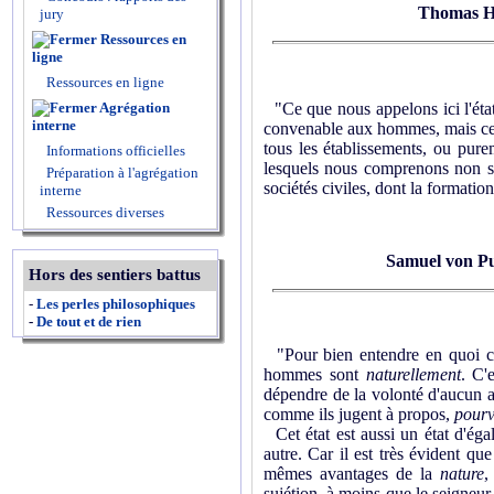
Thomas H
jury
Ressources en
ligne
Ressources en ligne
Agrégation
"Ce que nous appelons ici l'état 
interne
convenable aux hommes, mais celle 
tous les établissements, ou pure
Informations officielles
lesquels nous comprenons non seu
Préparation à l'agrégation
sociétés civiles, dont la formatio
interne
Ressources diverses
Samuel von P
Hors des sentiers battus
-
Les perles philosophiques
-
De tout et de rien
"Pour bien entendre en quoi c
hommes sont
naturellement
. C'
dépendre de la volonté d'aucun au
comme ils jugent à propos,
pourv
Cet état est aussi un état d'éga
autre. Car il est très évident q
mêmes avantages de la
nature
,
sujétion, à moins que le seigneur 