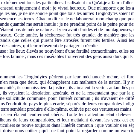
extrêmement tous les particuliers. Ils disaient : « Qu'ai-je affaire d'aller
penserai uniquement à moi ; je vivrai heureux. Que m'importe que les au
e les aie, je ne me soucie point que tous les autres Troglodytes soient m
semence les terres. Chacun dit : « Je ne labourerai mon champ que pour 
ande quantité me serait inutile ; je ne prendrai point de la peine pour rie
taient pas de même nature : il y en avait d'arides et de montagneuses, e
sseaux. Cette année, la sécheresse fut très grande, de manière que les
ndis que celles qui purent être arrosées furent très fertiles. Ainsi l
 des autres, qui leur refusèrent de partager la récolte.
se ; les lieux élevés se trouvèrent d'une fertilité extraordinaire, et les 
 fois famine ; mais ces misérables trouvèrent des gens aussi durs qu'ils
ment les Troglodytes périrent par leur méchanceté même, et furent
il n'en resta que deux, qui échappèrent aux malheurs de la nation. Il 
umanité ; ils connaissaient la justice ; ils aimaient la vertu : autant liés 
 ils voyaient la désolation générale, et ne la ressentaient que par la p
c une sollicitude commune, pour l'intérêt commun ; ils n'avaient de dif
 dans l'endroit du pays le plus écarté, séparés de leurs compatriotes indi
a terre semblait produire d'elle-même, cultivée par ces vertueuses mains.
s en étaient tendrement chéris. Toute leur attention était d'élever l
heurs de leurs compatriotes, et leur mettaient devant les yeux cet exem
articuliers se trouve toujours dans l'intérêt commun ; que vouloir s'en sép
i doive nous coûter ; qu'il ne faut point la regarder comme un exercic