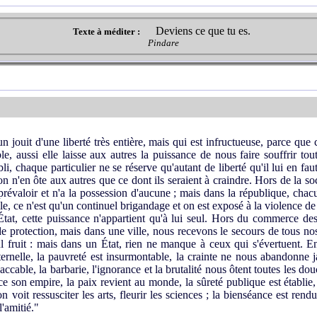
Deviens ce que tu es.
Texte à méditer :
Pindare
 jouit d'une liberté très entière, mais qui est infructueuse, parce qu
, aussi elle laisse aux autres la puissance de nous faire souffrir tout
i, chaque particulier ne se réserve qu'autant de liberté qu'il lui en 
n n'en ôte aux autres que ce dont ils seraient à craindre. Hors de la so
 prévaloir et n'a la possession d'aucune ; mais dans la république, chac
vile, ce n'est qu'un continuel brigandage et on est exposé à la violence 
l'État, cette puissance n'appartient qu'à lui seul. Hors du commerce
e protection, mais dans une ville, nous recevons le secours de tous no
nul fruit : mais dans un État, rien ne manque à ceux qui s'évertuent. Enf
ternelle, la pauvreté est insurmontable, la crainte ne nous abandonne j
ccable, la barbarie, l'ignorance et la brutalité nous ôtent toutes les dou
e son empire, la paix revient au monde, la sûreté publique est établie,
 voit ressusciter les arts, fleurir les sciences ; la bienséance est ren
l'amitié."