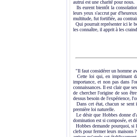
autrui est une charité pour nous.
Ils eurent bientôt la consolatio
leurs yeux s'accrut par d'heureux
multitude, fut fortifiée, au contr
Qui pourrait représenter ici le b
les connaître, il apprit à les crai
"Il faut considérer un homme avant
Cette loi qui, en imprimant dan
importance, et non pas dans l'or
connaissances. Il est clair que se
de chercher l'origine de son être
dessus besoin de l'expérience, l'on
Dans cet état, chacun se sent inf
première loi naturelle.
Le désir que Hobbes donne d'abo
domination est si composée, et dép
Hobbes demande pourquoi, si les 
clefs pour fermer leurs maisons ?
arriver qu'après cet établissement,