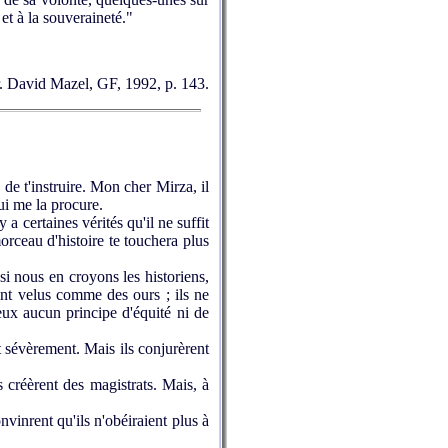
 et à la souveraineté."
 fr. David Mazel, GF, 1992, p. 143.
de t'instruire. Mon cher Mirza, il
ui me la procure.
a certaines vérités qu'il ne suffit
morceau d'histoire te touchera plus
si nous en croyons les historiens,
oint velus comme des ours ; ils ne
i eux aucun principe d'équité ni de
it sévèrement. Mais ils conjurèrent
s créèrent des magistrats. Mais, à
vinrent qu'ils n'obéiraient plus à