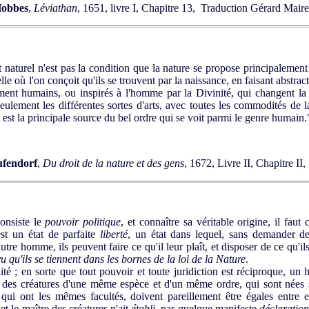
obbes
,
Léviathan
, 1651, livre I, Chapitre 13, Traduction Gérard Maire
naturel n'est pas la condition que la nature se propose principalement
où l'on conçoit qu'ils se trouvent par la naissance, en faisant abstract
ment humains, ou inspirés à l'homme par la Divinité, qui changent la
lement les différentes sortes d'arts, avec toutes les commodités de l
n est la principale source du bel ordre qui se voit parmi le genre humain.
ufendorf
,
Du droit de la nature et des gens
, 1672, Livre II, Chapitre II, 
onsiste le
pouvoir politique
, et connaître sa véritable origine, il faut
est un état de parfaite
liberté
, un état dans lequel, sans demander de
tre homme, ils peuvent faire ce qu'il leur plaît, et disposer de ce qu'il
u qu'ils se tiennent dans les bornes de la loi de la Nature
.
lité ; en sorte que tout pouvoir et toute juridiction est réciproque, u
ue des créatures d'une même espèce et d'un même ordre, qui sont nées s
 qui ont les mêmes facultés, doivent pareillement être égales entre 
et le maître des créatures n'ait
établi
, par quelque manifeste
déclaratio