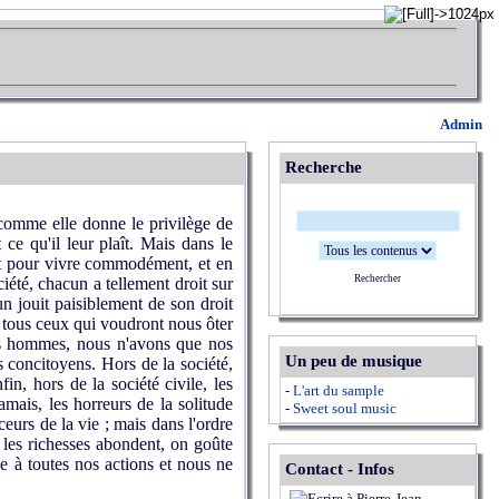
Admin
Recherche
e comme elle donne le privilège de
 ce qu'il leur plaît. Mais dans le
faut pour vivre commodément, et en
Rechercher
ciété, chacun a tellement droit sur
un jouit paisiblement de son droit
de tous ceux qui voudront nous ôter
 des hommes, nous n'avons que nos
Un peu de musique
s concitoyens. Hors de la société,
in, hors de la société civile, les
-
L'art du sample
amais, les horreurs de la solitude
-
Sweet soul music
ceurs de la vie ; mais dans l'ordre
 les richesses abondent, on goûte
due à toutes nos actions et nous ne
Contact - Infos