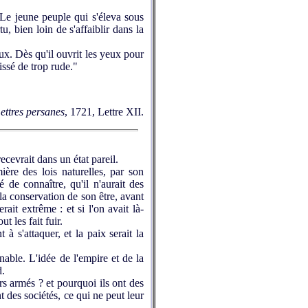
 Le jeune peuple qui s'éleva sous
, bien loin de s'affaiblir dans la
ux. Dès qu'il ouvrit les yeux pour
aissé de trop rude."
ettres persanes
, 1721, Lettre XII.
ecevrait dans un état pareil.
ère des lois naturelles, par son
 de connaître, qu'il n'aurait des
 la conservation de son être, avant
ait extrême : et si l'on avait là-
t les fait fuir.
à s'attaquer, et la paix serait la
ble. L'idée de l'empire et de la
d.
s armés ? et pourquoi ils ont des
 des sociétés, ce qui ne peut leur