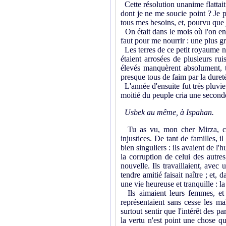
Cette résolution unanime flattait 
dont je ne me soucie point ? Je 
tous mes besoins, et, pourvu que j
On était dans le mois où l'on en
faut pour me nourrir : une plus gr
Les terres de ce petit royaume n'é
étaient arrosées de plusieurs rui
élevés manquèrent absolument, ta
presque tous de faim par la dureté
L'année d'ensuite fut très pluvieu
moitié du peuple cria une seconde
Usbek au même, à Ispahan.
Tu as vu, mon cher Mirza, com
injustices. De tant de familles, 
bien singuliers : ils avaient de l'h
la corruption de celui des autres,
nouvelle. Ils travaillaient, ave
tendre amitié faisait naître ; et,
une vie heureuse et tranquille : l
Ils aimaient leurs femmes, et il
représentaient sans cesse les mal
surtout sentir que l'intérêt des p
la vertu n'est point une chose qu