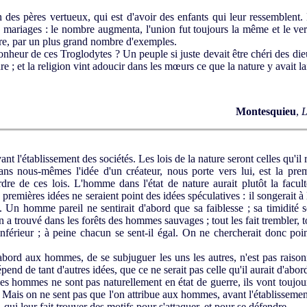
n des pères vertueux, qui est d'avoir des enfants qui leur ressemblent.
 mariages : le nombre augmenta, l'union fut toujours la même et le vertu
aire, par un plus grand nombre d'exemples.
onheur de ces Troglodytes ? Un peuple si juste devait être chéri des die
ndre ; et la religion vint adoucir dans les mœurs ce que la nature y avait l
Montesquieu
,
L
 l'établissement des sociétés. Les lois de la nature seront celles qu'il r
s nous-mêmes l'idée d'un créateur, nous porte vers lui, est la premi
dre de ces lois. L'homme dans l'état de nature aurait plutôt la faculté
s premières idées ne seraient point des idées spéculatives : il songerait à
. Un homme pareil ne sentirait d'abord que sa faiblesse ; sa timidité ser
 a trouvé dans les forêts des hommes sauvages ; tout les fait trembler, tou
érieur ; à peine chacun se sent-il égal. On ne chercherait donc point 
rd aux hommes, de se subjuguer les uns les autres, n'est pas raisonna
end de tant d'autres idées, que ce ne serait pas celle qu'il aurait d'abor
hommes ne sont pas naturellement en état de guerre, ils vont toujour
 Mais on ne sent pas que l'on attribue aux hommes, avant l'établissement
 qui leur fait trouver des motifs pour s'attaquer, et pour se défendre.