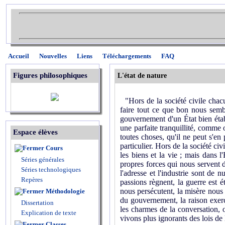
Accueil
Nouvelles
Liens
Téléchargements
FAQ
Figures philosophiques
L'état de nature
"Hors de la société civile chacun
faire tout ce que bon nous semble
gouvernement d'un État bien établ
une parfaite tranquillité, comme o
Espace élèves
toutes choses, qu'il ne peut s'en
particulier. Hors de la société ci
Cours
les biens et la vie ; mais dans 
Séries générales
propres forces qui nous servent d
Séries technologiques
l'adresse et l'industrie sont de 
Repères
passions règnent, la guerre est é
nous persécutent, la misère nous a
Méthodologie
du gouvernement, la raison exerc
Dissertation
les charmes de la conversation, on
Explication de texte
vivons plus ignorants des lois de 
Classes