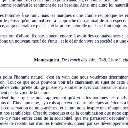
mme joindrait le sentiment de ses besoins. Ainsi une autre loi naturelle 
 les hommes à se fuir : mais les marques d'une crainte réciproque les e
 par le plaisir qu'un animal sent à l'approche d'un animal de son espèc
ce, augmenterait ce plaisir ; et la prière naturelle qu'ils se font toujours 
s ont d'abord, ils parviennent encore à avoir des connaissances ; ain
donc un nouveau motif de s'unir ; et le désir de vivre en société est une 
Montesquieu
,
De l'esprit des lois
, 1748, Livre I, ch
oint l'homme naturel, c'est en vain que nous voudrons déterminer l
ion. Tout ce que nous pouvons voir très clairement au sujet de cette 
lonté de celui qu'elle oblige puisse s'y soumettre avec connaissance, mais 
ent par la voix de la nature.
cientifiques qui ne nous apprennent qu'à voir les hommes tels qu'ils s
ons de l'âme humaine, j'y crois apercevoir deux principes antérieurs à l
la conservation de nous-mêmes, et l'autre nous inspire une répugnance 
nt nos semblables. C'est du concours et de la combinaison que notre espr
ire d'y faire entrer celui de la sociabilité, que me paraissent découler t
forcée de rétablir sur d'autres fondements, quand par ses développement