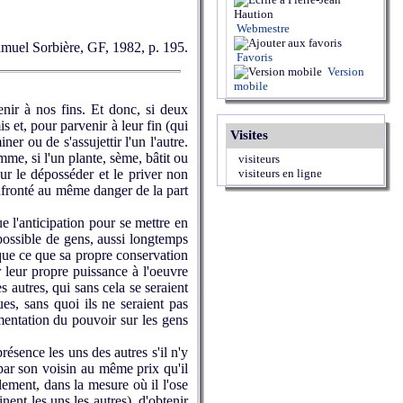
Webmestre
 Samuel Sorbière, GF, 1982, p. 195.
Favoris
Version
mobile
nir à nos fins. Et donc, si deux
s et, pour parvenir à leur fin (qui
Visites
er ou de s'assujettir l'un l'autre.
mme, si l'un plante, sème, bâtit ou
visiteurs
our le déposséder et le priver non
visiteurs en ligne
confronté au même danger de la part
 l'anticipation pour se mettre en
 possible de gens, aussi longtemps
s que ce que sa propre conservation
 leur propre puissance à l'oeuvre
s autres, qui sans cela se seraient
es, sans quoi ils ne seraient pas
mentation du pouvoir sur les gens
sence les uns des autres s'il n'y
 par son voisin au même prix qu'il
lement, dans la mesure où il l'ose
nent les uns les autres), d'obtenir