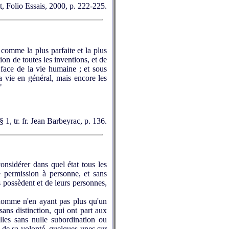
t, Folio Essais, 2000, p. 222-225.
 comme la plus parfaite et la plus
ion de toutes les inventions, et de
 face de la vie humaine ; et sous
a vie en général, mais encore les
"
§ 1, tr. fr. Jean Barbeyrac, p. 136.
 considérer dans quel état tous les
 permission à personne, et sans
s possèdent et de leurs personnes,
n homme n'en ayant pas plus qu'un
ans distinction, qui ont part aux
elles sans nulle subordination ou
n
de sa volonté, quelques-unes sur