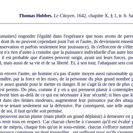
Thomas Hobbes
,
Le Citoyen
, 1642, chapitre X, § 1, tr. fr.
umaines] engendre l'égalité dans l'espérance que nous avons de parve
nt ils ne peuvent cependant jouir l'un et l'autre, ils deviennent ennemi
servation et parfois seulement leur jouissance), ils s'efforcent de s'élimin
nt n'a rien d'autre à craindre que la puissance individuelle d'un autre ho
 il est probable que d'autres peuvent surgir, ayant uni leurs forces, p
l, mais aussi de sa vie et de sa liberté. Et, à son tour, l'attaquant sera 
n envers l'autre, un homme n'a pas d'autre moyen aussi raisonnable que
 maître, par la force et les ruses, de la personne du plus grand nombre
ce assez grande pour le mettre en danger. Il ne s'agit là de rien de plu
 est permis. De plus, comme il y en a qui prennent plaisir à contempler
ivent bien au-delà de ce qui est nécessaire à leur sécurité; si bien que le
t dans des limites modestes, augmentent leur puissance par des attaqu
n se tenant seulement sur la défensive. Par conséquent, une telle aug
de soi, il faut qu'elle soit permise.
ouvent aucun plaisir (mais plutôt un grand déplaisir) à demeurer en pré
 tenir tous en respect. Car chacun cherche à s'assurer qu'il est évalué
ne de mépris, chaque fois qu'on le sous-estime, chacun s'efforce naturel
sance commune ne tient tranquilles,, est suffisant pour qu'ils s'extermi