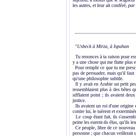
les autres, et leur ait conféré,
par 
"
Usbeck à Mirza, à Ispahan
Tu renonces à ta raison pour essa
y a une chose qui me flatte plus 
Pour remplir ce que tu me prescris
pas de persuader, mais qu'il faut 
qu'une philosophie subtile.
Il y avait en Arabie un petit p
ressemblaient plus à des bêtes qu
sifflaient point ; ils avaient deu
justice.
Ils avaient un roi d'une origine é
contre lui, le tuèrent et exterminè
Le coup étant fait, ils s'assembl
peine les eurent-ils élus, qu'ils l
Ce peuple, libre de ce nouveau jo
personne ; que chacun veillerait 