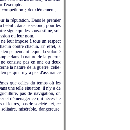
ar l'exemple.
a compétition ; deuxièmement, la
ur la réputation. Dans le premier
u bétail ; dans le second, pour les
tre signe qui les sous-estime, soit
fession ou leur nom.
ne leur impose à tous un respect
 chacun contre chacun. En effet, la
e temps pendant lequel la volonté
ompte dans la nature de la guerre,
s ne consiste pas en une ou deux
rne la nature de la guerre, celle-
 temps qu'il n'y a pas d'assurance
êmes que celles du temps où les
ns une telle situation, il n'y a de
griculture, pas de navigation, on
acer et déménager ce qui nécessite
ni lettres, pas de société ; et, ce
solitaire, misérable, dangereuse,