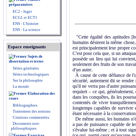
préparatoires
EC2 - Juger
ECG1 et ECT1
ENS - L'histoire
ENS - La science
"Cette égalité des aptitudes [h
humains désirent la même chose, do
Espace enseignants
est principalement leur propre con
C'est pour cela que, si un attaqua
Sujets de
possède un lieu qui lui convient,
dissertation et textes
seulement des fruits de son travai
Séries générales
d'un autre.
Séries technologiques
À cause de cette défiance de l'u
Sur la philosophie
sécurité, autrement dit se rendre
qu'il ne verra pas d'autre puissan
La morale
requiert – ce qui, généralement,
Elaboration des
dans les conquêtes, ils les poursu
cours
contentés de vivre tranquillemen
Bibliographies
longtemps capables de survivre e
Traitement des notions
étant nécessaire à la conservation 
Citations commentées
De même aussi, les humains n'épr
Documents non-
a pas de puissance capable de les
philosophiques
s'évalue lui-même ; et à tout sig
(ce qui, parmi ceux qu'aucune puis
Exercices