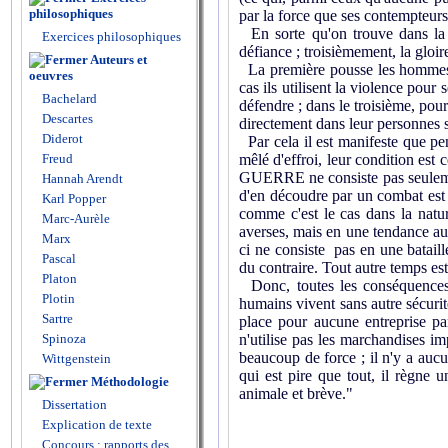
philosophiques
par la force que ses contempteurs 
En sorte qu'on trouve dans la n
Exercices philosophiques
défiance ; troisièmement, la gloir
Auteurs et
La première pousse les hommes à 
oeuvres
cas ils utilisent la violence pour
Bachelard
défendre ; dans le troisième, pour
Descartes
directement dans leur personnes s
Diderot
Par cela il est manifeste que p
Freud
mêlé d'effroi, leur condition est 
GUERRE ne consiste pas seulement
Hannah Arendt
d'en découdre par un combat est
Karl Popper
comme c'est le cas dans la natu
Marc-Aurèle
averses, mais en une tendance au 
Marx
ci ne consiste pas en une bataill
Pascal
du contraire. Tout autre temps es
Platon
Donc, toutes les conséquences 
Plotin
humains vivent sans autre sécurité
Sartre
place pour aucune entreprise par
Spinoza
n'utilise pas les marchandises im
beaucoup de force ; il n'y a aucun
Wittgenstein
qui est pire que tout, il règne 
Méthodologie
animale et brève."
Dissertation
Explication de texte
Concours : rapports des