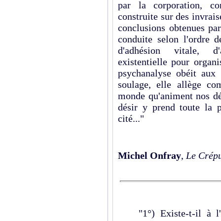
par la corporation, c
construite sur des invrai
conclusions obtenues par
conduite selon l'ordre d
d'adhésion vitale, d'
existentielle pour organ
psychanalyse obéit aux 
soulage, elle allège c
monde qu'animent nos dés
désir y prend toute la p
cité..."
Michel Onfray
,
Le Crépu
"1°) Existe-t-il à l'h