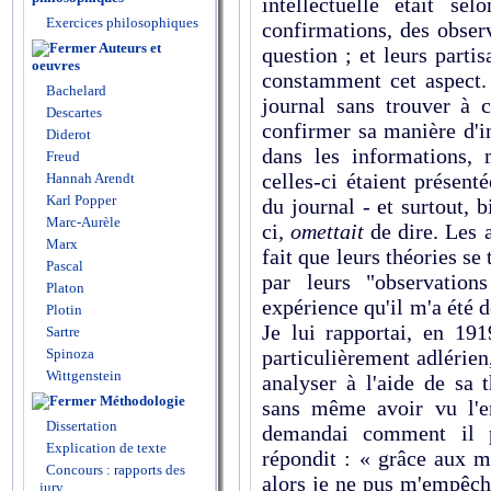
intellectuelle était se
Exercices philosophiques
confirmations, des obser
Auteurs et
question ; et leurs part
oeuvres
constamment cet aspect.
Bachelard
journal sans trouver à 
Descartes
confirmer sa manière d'in
Diderot
dans les informations,
Freud
celles-ci étaient présenté
Hannah Arendt
Karl Popper
du journal - et surtout,
Marc-Aurèle
ci
, omettait
de dire. Les a
Marx
fait que leurs théories se
Pascal
par leurs "observation
Platon
expérience qu'il m'a été
Plotin
Je lui rapportai, en 19
Sartre
Spinoza
particulièrement adlérien,
Wittgenstein
analyser à l'aide de sa t
Méthodologie
sans même avoir vu l'e
Dissertation
demandai comment il po
Explication de texte
répondit : « grâce aux m
Concours : rapports des
alors je ne pus m'empêch
jury