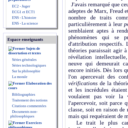
J'avais remarqué que ceux
EC2 - Juger
adeptes de Marx, Freud et
ECG1 et ECT1
nombre de traits comm
ENS - L'histoire
particulièrement à leur
p
ENS - La science
semblaient aptes à rend
phénomènes qui se pr
Espace enseignants
d'attribution respectifs
Sujets de
théories paraissait agir 
dissertation et textes
révélation intellectuell
Séries générales
neuve qui demeurait ca
Séries technologiques
encore initiés. Dès lors q
Sur la philosophie
l'on apercevait des con
La morale
vérifications
de la théorie
Elaboration des
cours
et les incrédules étaien
Bibliographies
voulaient pas voir la 
Traitement des notions
l'apercevoir, soit parce q
Citations commentées
classe, soit en raison d
Documents non-
mais qui requéraient de m
philosophiques
Le trait le plus carac
Exercices
philosophiques