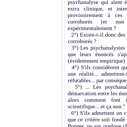
psychanalyse qui aient é
extra clinique, et inter
provisoirement à ces t
corroborés (et non
expérimentalement ?
2°) Existe-t-il donc des
corroborés ?
3°) Les psychanalystes d
que leurs énoncés s'ap
(évidemment empirique) 
4°) S'ils considèrent qu
une réalité... admettent
réfutables... par conséque
5°) ... Les psychanaly
démarcation entre les énon
alors comment font il
scientifique... et ça non."
6°) S'ils admettent un c
que ce critère soit fond
Popper, ou sur quelque c