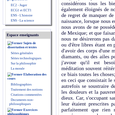
considérons tous les b
EC2 - Juger
également éloignés de no
ECG1 et ECT1
de regret de manquer de 
ENS - L'histoire
naissance, lorsque nous e
ENS - La science
nous avons de ne posséd
de Mexique; et que faisan
Espace enseignants
nous ne désirerons pas d
Sujets de
ou d'être libres étant en
dissertation et textes
d'avoir des corps d'une m
Séries générales
diamants, ou des ailes 
Séries technologiques
j'avoue qu'il est beso
Sur la philosophie
méditation souvent réité
La morale
ce biais toutes les choses
Elaboration des
cours
en ceci que consistait le
Bibliographies
autrefois se soustraire d
Traitement des notions
les douleurs et la pauvret
Citations commentées
dieux. Car, s'occupant sa
Documents non-
leur étaient prescrites p
philosophiques
parfaitement que rien 
Exercices
philosophiques