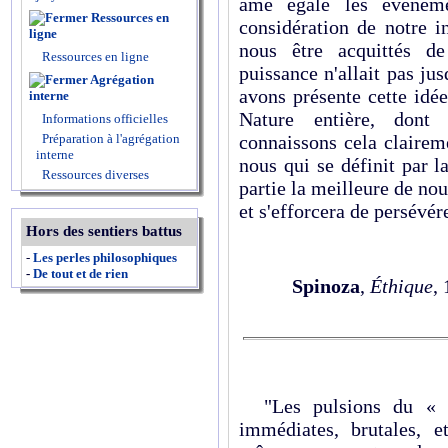
âme égale les événeme
Ressources en
considération de notre i
ligne
nous être acquittés de
Ressources en ligne
puissance n'allait pas jus
Agrégation
avons présente cette idé
interne
Nature entière, dont
Informations officielles
connaissons cela claireme
Préparation à l'agrégation
interne
nous qui se définit par la
Ressources diverses
partie la meilleure de no
et s'efforcera de persévé
Hors des sentiers battus
-
Les perles philosophiques
-
De tout et de rien
Spinoza
,
Éthique
,
"Les pulsions du « ça
immédiates, brutales, e