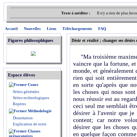
Texte à méditer :
Il n'y a rien de plus fav
Accueil
Nouvelles
Liens
Téléchargements
FAQ
Figures philosophiques
Désir et réalité ; changer ses désir
"Ma troisième maxime ét
vaincre que la fortune, e
monde, et généralement d
Espace élèves
rien qui soit entièremen
en sorte qu'après que no
Cours
les choses qui nous sont
Séries générales
Séries technologiques
nous réussir est au rega
Repères
ceci seul me semblait êt
Méthodologie
désirer à l'avenir que je
Dissertation
content; car notre volo
Explication de texte
désirer que les choses q
Classes
en quelque façon comme p
préparatoires