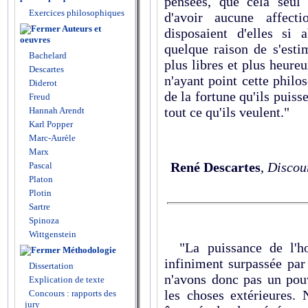
pensées, que cela seul 
Exercices philosophiques
d'avoir aucune affecti
Auteurs et
disposaient d'elles si 
oeuvres
quelque raison de s'esti
Bachelard
plus libres et plus heur
Descartes
n'ayant point cette philos
Diderot
de la fortune qu'ils puiss
Freud
tout ce qu'ils veulent."
Hannah Arendt
Karl Popper
Marc-Aurèle
Marx
René Descartes
,
Discou
Pascal
Platon
Plotin
Sartre
Spinoza
Wittgenstein
"La puissance de l'ho
Méthodologie
infiniment surpassée par
Dissertation
n'avons donc pas un pouv
Explication de texte
les choses extérieures. 
Concours : rapports des
jury