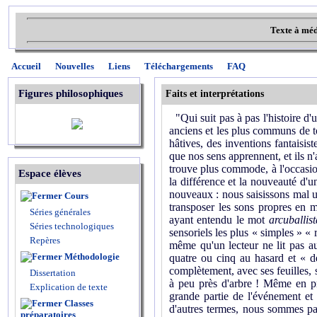
Texte à méd
Accueil
Nouvelles
Liens
Téléchargements
FAQ
Figures philosophiques
Faits et interprétations
"Qui suit pas à pas l'histoire d'
anciens et les plus communs de to
hâtives, des inventions fantaisist
que nos sens apprennent, et ils n'
trouve plus commode, à l'occasion
Espace élèves
la différence et la nouveauté d'un
nouveaux : nous saisissons mal 
Cours
transposer les sons propres en m
Séries générales
ayant entendu le mot
arcuballist
Séries technologiques
sensoriels les plus « simples » « 
Repères
même qu'un lecteur ne lit pas au
Méthodologie
quatre ou cinq au hasard et « 
complètement, avec ses feuilles, s
Dissertation
à peu près d'arbre ! Même en p
Explication de texte
grande partie de l'événement e
Classes
d'autres termes, nous sommes par
préparatoires