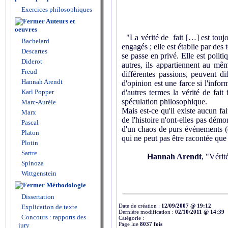
Exercices philosophiques
Auteurs et
oeuvres
"La vérité de fait […] est toujo
Bachelard
engagés ; elle est établie par de
Descartes
se passe en privé. Elle est politi
Diderot
autres, ils appartiennent au mêm
Freud
différentes passions, peuvent di
Hannah Arendt
d'opinion est une farce si l'infor
d'autres termes la vérité de fait
Karl Popper
spéculation philosophique.
Marc-Aurèle
Mais est-ce qu'il existe aucun fai
Marx
de l'histoire n'ont-elles pas démo
Pascal
d'un chaos de purs événements (e
Platon
qui ne peut pas être racontée que 
Plotin
Sartre
Hannah Arendt
, "Vérit
Spinoza
Wittgenstein
Méthodologie
Dissertation
Date de création :
12/09/2007 @ 19:12
Explication de texte
Dernière modification :
02/10/2011 @ 14:39
Concours : rapports des
Catégorie :
Page lue
8037 fois
jury