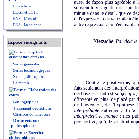
aussi de façon plus agréable à l
EC2 - Juger
souvent le visage de mon interloc
ECG1 et ECT1
minutie dans le détail, que ce de
ENS - L'histoire
et l'expression des yeux aient ét
autre expression, ou n'en avait a
ENS - La science
Nietzsche
,
Par delà le 
Espace enseignants
Sujets de
dissertation et textes
Séries générales
Séries technologiques
Sur la philosophie
"Contre le positivisme, qui en
La morale
faits,seulement des interprétati
Elaboration des
dechose. « Tout est
subjectif
», 
cours
d’inventé-en-plus, de placé-par-de
Bibliographies
de l’invention, de l’hypothèse.
Traitement des notions
interprétable
autrement, il n’a 
Citations commentées
interprètent le monde
: nos puls
Documents non-
perspective, qu’elle voudrait im
philosophiques
Exercices
philosophiques