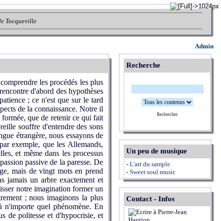
de Tocqueville
Admin
Recherche
e comprendre les procédés les plus
n rencontre d'abord des hypothèses
patience ; ce n'est que sur le tard
spects de la connaissance. Notre il
Rechercher
formée, que de retenir ce qui fait
oreille souffre d'entendre des sons
ngue étrangère, nous essayons de
i par exemple, que les Allemands,
Un peu de musique
elles, et même dans les processus
a passion passive de la paresse. De
-
L'art du sample
page, mais de vingt mots en prend
-
Sweet soul music
s jamais un arbre exactement et
laisser notre imagination former un
rement ; nous imaginons la plus
Contact - Infos
 à n'importe quel phénomène. En
 de politesse et d'hypocrisie, et