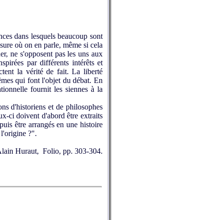
ances dans lesquels beaucoup sont
esure où on en parle, même si cela
guer, ne s'opposent pas les uns aux
pirées par différents intérêts et
ent la vérité de fait. La liberté
mêmes qui font l'objet du débat. En
tionnelle fournit les siennes à la
ions d'historiens et de philosophes
ux-ci doivent d'abord être extraits
uis être arrangés en une histoire
l'origine ?".
 Alain Huraut, Folio, pp. 303-304.