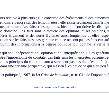
urs relative à plusieurs ; elle concerne des événements et des circonst
s témoins et repose sur des témoignages ; elle existe seulement dans le m
que par nature. Les faits et les opinions, bien que l'on doive les distin
e domaine. Les faits sont la matière des opinions, et les opinions, ins
fférer largement et demeurer légitimes aussi longtemps qu'elles respect
mation sur les faits n'est pas garantie et si ce ne sont pas les faits eux-
 fournit des informations à la pensée politique tout comme la vérité ra
t qui soit indépendant de l'opinion et de l'interprétation ? Des générat
ntré l'impossibilité de constater des faits sans les interpréter, puisque ce
t les principes du choix ne sont assurément pas des données de fait), p
dans une certaine perspective, qui n'a rien à voir avec ce qui a eu lieu à 
é et politique", 1967, in
La Crise de la culture
, tr. fr. Claude Dupont et
Retour au menu sur l'interprétation