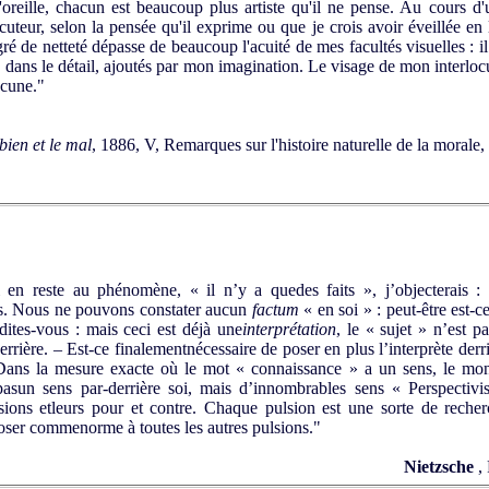
'oreille, chacun est beaucoup plus artiste qu'il ne pense. Au cours d
uteur, selon la pensée qu'il exprime ou que je crois avoir éveillée en l
gré de netteté dépasse de beaucoup l'acuité de mes facultés visuelles : i
é, dans le détail, ajoutés par mon imagination. Le visage de mon interlo
ucune."
bien et le mal
, 1886, V, Remarques sur l'histoire naturelle de la morale,
 reste au phénomène, « il n’y a quedes faits », j’objecterais : 
ons. Nous ne pouvons constater aucun
factum
« en soi » : peut-être est-
dites-vous : mais ceci est déjà une
interprétation
, le « sujet » n’est 
rrière. – Est-ce finalementnécessaire de poser en plus l’interprète derri
 Dans la mesure exacte où le mot « connaissance » a un sens, le mond
pasun sens par-derrière soi, mais d’innombrables sens « Perspecti
ions etleurs pour et contre. Chaque pulsion est une sorte de reche
poser commenorme à toutes les autres pulsions."
Nietzsche
, 