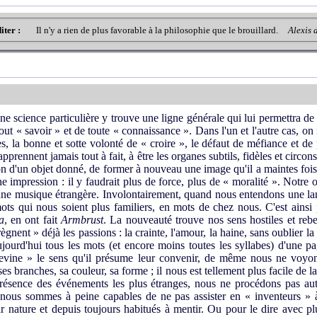
iter :
Il n'y a rien de plus favorable à la philosophie que le brouillard.
Alexis 
une science particulière y trouve une ligne générale qui lui permettra d
ut « savoir » et de toute « connaissance ». Dans l'un et l'autre cas, o
es, la bonne et sotte volonté de « croire », le défaut de méfiance et de 
apprennent jamais tout à fait, à être les organes subtils, fidèles et circon
 d'un objet donné, de former à nouveau une image qu'il a maintes fois 
e impression : il y faudrait plus de force, plus de « moralité ». Notre 
une musique étrangère. Involontairement, quand nous entendons une la
ots qui nous soient plus familiers, en mots de chez nous. C'est ains
a
, en ont fait
Armbrust
. La nouveauté trouve nos sens hostiles et reb
règnent » déjà les passions : la crainte, l'amour, la haine, sans oublier l
jourd'hui tous les mots (et encore moins toutes les syllabes) d'une 
devine » le sens qu'il présume leur convenir, de même nous ne voyon
es branches, sa couleur, sa forme ; il nous est tellement plus facile de 
résence des événements les plus étranges, nous ne procédons pas aut
t nous sommes à peine capables de ne pas assister en « inventeurs »
 nature et depuis toujours habitués à mentir. Ou pour le dire avec plus