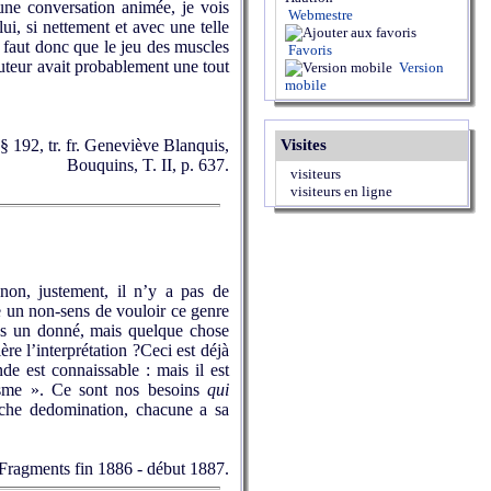
'une conversation animée, je vois
Webmestre
ui, si nettement et avec une telle
l faut donc que le jeu des muscles
Favoris
cuteur avait probablement une tout
Version
mobile
 § 192, tr. fr. Geneviève Blanquis,
Visites
Bouquins, T. II, p. 637.
visiteurs
visiteurs en ligne
non, justement, il n’y a pas de
ce un non-sens de vouloir ce genre
pas un donné, mais quelque chose
ère l’interprétation ?Ceci est déjà
e est connaissable : mais il est
visme ». Ce sont nos besoins
qui
rche dedomination, chacune a sa
Fragments fin 1886 - début 1887.