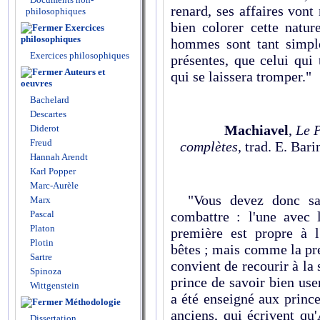
renard, ses affaires vont
philosophiques
bien colorer cette natur
Exercices
philosophiques
hommes sont tant simple
Exercices philosophiques
présentes, que celui qui
Auteurs et
qui se laissera tromper."
oeuvres
Bachelard
Descartes
Machiavel
,
Le 
Diderot
Freud
complètes
, trad. E. Bar
Hannah Arendt
Karl Popper
Marc-Aurèle
"Vous devez donc sav
Marx
Pascal
combattre : l'une avec l
Platon
première est propre à 
Plotin
bêtes ; mais comme la prem
Sartre
convient de recourir à la 
Spinoza
prince de savoir bien use
Wittgenstein
a été enseigné aux prince
Méthodologie
anciens, qui écrivent qu
Dissertation