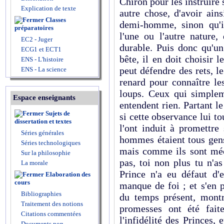
Chiron pour les instruire 
Explication de texte
autre chose, d'avoir ain
Classes
demi-homme, sinon qu'i
préparatoires
l'une ou l'autre nature,
EC2 - Juger
durable. Puis donc qu'un
ECG1 et ECT1
bête, il en doit choisir l
ENS - L'histoire
peut défendre des rets, le
ENS - La science
renard pour connaître les
loups. Ceux qui simpleme
Espace enseignants
entendent rien. Partant l
Sujets de
si cette observance lui to
dissertation et textes
l'ont induit à promettre 
Séries générales
hommes étaient tous gens
Séries technologiques
mais comme ils sont méch
Sur la philosophie
pas, toi non plus tu n'a
La morale
Prince n'a eu défaut d'
Elaboration des
cours
manque de foi ; et s'en 
Bibliographies
du temps présent, mont
Traitement des notions
promesses ont été fait
Citations commentées
l'infidélité des Princes, 
Documents non-