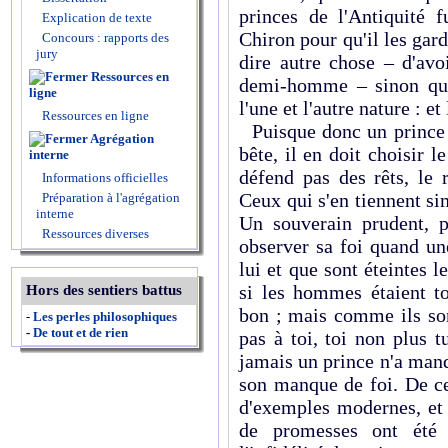
princes de l'Antiquité 
Explication de texte
Chiron pour qu'il les gard
Concours : rapports des
jury
dire autre chose – d'avo
Ressources en
demi-homme – sinon qu'i
ligne
l'une et l'autre nature : et
Ressources en ligne
Puisque donc un prince e
Agrégation
bête, il en doit choisir le
interne
défend pas des rêts, le 
Informations officielles
Ceux qui s'en tiennent si
Préparation à l'agrégation
interne
Un souverain prudent, p
Ressources diverses
observer sa foi quand un
lui et que sont éteintes l
si les hommes étaient to
Hors des sentiers battus
bon ; mais comme ils son
-
Les perles philosophiques
-
De tout et de rien
pas à toi, toi non plus t
jamais un prince n'a man
son manque de foi. De ce
d'exemples modernes, et
de promesses ont été 