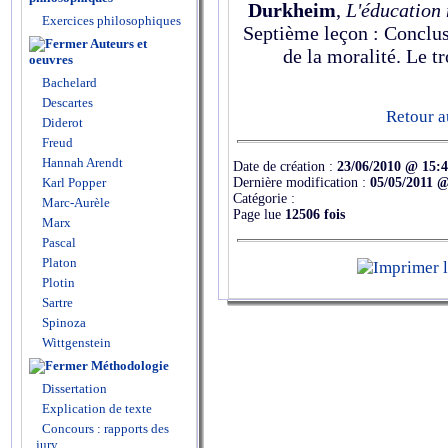
Durkheim
,
L'éducation
Exercices philosophiques
Septième leçon : Conclus
Auteurs et
de la moralité. Le t
oeuvres
Bachelard
Descartes
Retour a
Diderot
Freud
Hannah Arendt
Date de création :
23/06/2010 @ 15:
Dernière modification :
05/05/2011 @
Karl Popper
Catégorie :
Marc-Aurèle
Page lue
12506 fois
Marx
Pascal
Platon
Plotin
Sartre
Spinoza
Wittgenstein
Méthodologie
Dissertation
Explication de texte
Concours : rapports des
jury