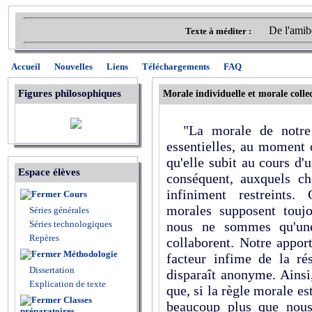
De l'amibe
Texte à méditer :
Accueil
Nouvelles
Liens
Téléchargements
FAQ
Figures philosophiques
Morale individuelle et morale colle
"La morale de notre t
essentielles, au moment 
qu'elle subit au cours d'
Espace élèves
conséquent, auxquels ch
infiniment restreints.
Cours
morales supposent touj
Séries générales
Séries technologiques
nous ne sommes qu'une
Repères
collaborent. Notre appor
Méthodologie
facteur infime de la ré
Dissertation
disparaît anonyme. Ainsi
Explication de texte
que, si la règle morale es
Classes
beaucoup plus que nous 
préparatoires