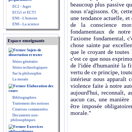
beaucoup plus passive qu
EC2 - Juger
nous n'agissons. Or, cett
ECG1 et ECT1
une tendance actuelle, et 
ENS - L'histoire
de la conscience mor
ENS - La science
fondamentaux de notre
l'axiome fondamental, c'
Espace enseignants
chose sainte par excellen
Sujets de
que le croyant de toutes 
dissertation et textes
c'est ce que nous exprim
Séries générales
de l'idée d'humanité la fi
Séries technologiques
vertu de ce principe, tou
Sur la philosophie
intérieur nous apparaît
La morale
violence faite à notre a
Elaboration des
cours
aujourd'hui, reconnaît, 
Bibliographies
aucun cas, une manière 
Traitement des notions
être imposée obligatoire
Citations commentées
morale."
Documents non-
philosophiques
Exercices
philosophiques