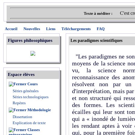
C'est cr
Texte à méditer :
Accueil
Nouvelles
Liens
Téléchargements
FAQ
Figures philosophiques
Les paradigmes scientifiques
"Les paradigmes ne sont 
moyens de la science nor
vu, la science norm
Espace élèves
reconnaissance des anoma
résolvent non par un 
Cours
d'interprétation, mais p
Séries générales
Séries technologiques
et non structuré qui res
Repères
des formes. Les scienti
Méthodologie
écailles qui leur sont t
Dissertation
qui a « inondé de lumièr
Explication de texte
les rendant aptes à voir
Classes
qui,
pour la première foi
préparatoires