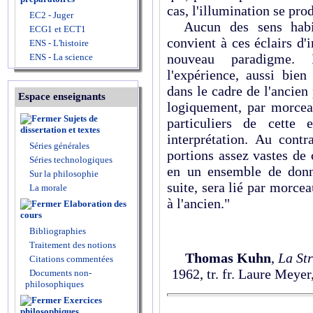
cas, l'illumination se pro
EC2 - Juger
Aucun des sens habi
ECG1 et ECT1
convient à ces éclairs d'
ENS - L'histoire
nouveau paradigme. 
ENS - La science
l'expérience, aussi bie
dans le cadre de l'ancien
Espace enseignants
logiquement, par morcea
Sujets de
particuliers de cette
dissertation et textes
interprétation. Au contr
Séries générales
portions assez vastes de 
Séries technologiques
en un ensemble de donné
Sur la philosophie
suite, sera lié par morc
La morale
à l'ancien."
Elaboration des
cours
Bibliographies
Traitement des notions
Thomas Kuhn
,
La Str
Citations commentées
1962, tr. fr. Laure Meye
Documents non-
philosophiques
Exercices
philosophiques