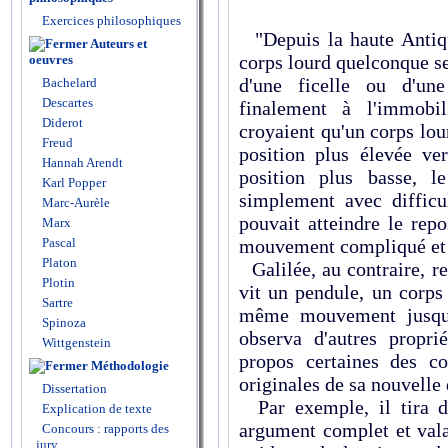
Exercices philosophiques
"Depuis la haute Antiqu
Auteurs et
corps lourd quelconque se
oeuvres
d'une ficelle ou d'une
Bachelard
Descartes
finalement à l'immobili
Diderot
croyaient qu'un corps lou
Freud
position plus élevée ve
Hannah Arendt
position plus basse, l
Karl Popper
simplement avec difficul
Marc-Aurèle
pouvait atteindre le rep
Marx
Pascal
mouvement compliqué et 
Platon
Galilée, au contraire, re
Plotin
vit un pendule, un corps 
Sartre
même mouvement jusqu'à
Spinoza
observa d'autres propri
Wittgenstein
propos certaines des co
Méthodologie
originales de sa nouvell
Dissertation
Par exemple, il tira d
Explication de texte
argument complet et vala
Concours : rapports des
jury