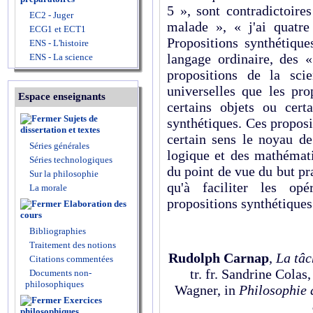
5
», sont contradictoire
EC2 - Juger
malade », « j'ai quatre
ECG1 et ECT1
Propositions synthétiqu
ENS - L'histoire
langage ordinaire, des «
ENS - La science
propositions de la sci
universelles que les pro
Espace enseignants
certains objets ou cert
Sujets de
synthétiques. Ces proposi
dissertation et textes
certain sens le noyau de
Séries générales
logique et des mathémati
Séries technologiques
du point de vue du but pra
Sur la philosophie
qu'à faciliter les opé
La morale
propositions synthétiques
Elaboration des
cours
Bibliographies
Traitement des notions
Rudolph Carnap
,
La tâc
Citations commentées
tr. fr. Sandrine Cola
Documents non-
philosophiques
Wagner, in
Philosophie 
Exercices
philosophiques