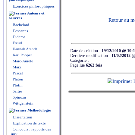
Exercices philosophiques
Auteurs et
oeuvres
Retour au m
Bachelard
Descartes
Diderot
Freud
Hannah Arendt
Date de création :
19/12/2010 @ 10:
Karl Popper
Dernière modification :
11/02/2012 @
Catégorie :
Marc-Aurèle
Page lue
6262 fois
Marx
Pascal
Platon
Plotin
Sartre
Spinoza
Wittgenstein
Méthodologie
Dissertation
Explication de texte
Concours : rapports des
jury