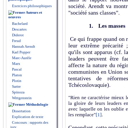
société. Arendt va montre
Exercices philosophiques
"société sans classes".
Auteurs et
oeuvres
Bachelard
1.
Les masses
Descartes
Diderot
Ce qui frappe quand on re
Freud
leur extrême précarité ;
Hannah Arendt
qu'ils sont apparus (cf.
Karl Popper
leaders peuvent être f
Marc-Aurèle
Marx
affecte la nature du régi
Pascal
communistes en Union sov
Platon
tentatives de réfor
Plotin
Tchécoslovaquie).
Sartre
Spinoza
"Rien ne caractérise mieux l
Wittgenstein
la gloire de leurs leaders en
Méthodologie
avec laquelle on les oublie e
Dissertation
les remplace"
[1]
.
Explication de texte
Concours : rapports des
Cependant, cette précarité
jury