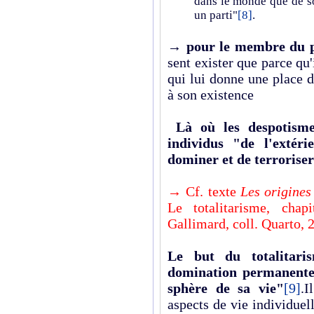
dans le monde que de s
un parti"
[8]
.
→
pour le membre du par
sent exister que parce qu'i
qui lui donne une place 
à son existence
Là où les despotisme
individus "de l'extéri
dominer et de terroriser 
→ Cf. texte
Les origines 
Le totalitarisme, cha
Gallimard, coll.
Quarto, 2
Le but du totalitari
domination permanente
sphère de sa vie"
[9]
.I
aspects de vie individuel