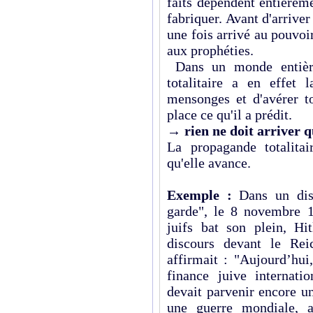
faits dépendent entièrem
fabriquer. Avant d'arriver
une fois arrivé au pouvoir,
aux prophéties.
Dans un monde entièrem
totalitaire a en effet l
mensonges et d'avérer to
place ce qu'il a prédit.
→
rien ne doit arriver q
La propagande totalita
qu'elle avance.
Exemple :
Dans un disc
garde", le 8 novembre 1
juifs bat son plein, Hi
discours devant le Rei
affirmait : "
Aujourd’hui,
finance juive internat
devait parvenir encore un
une guerre mondiale, a