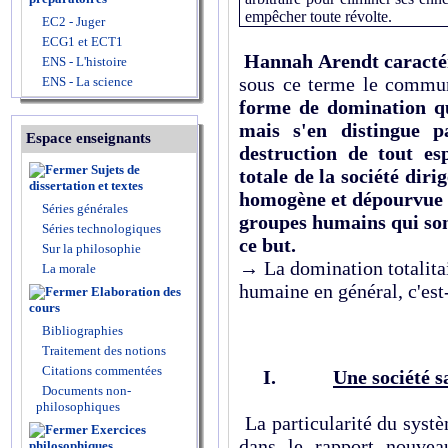
empêcher toute révolte.
EC2 - Juger
ECG1 et ECT1
Hannah Arendt caractéri
ENS - L'histoire
sous ce terme le commu
ENS - La science
forme de domination q
mais s'en distingue p
Espace enseignants
destruction de tout es
Sujets de
totale de la société dir
dissertation et textes
homogène et dépourvue d'
Séries générales
groupes humains qui sont
Séries technologiques
ce but.
Sur la philosophie
→ La domination totalitai
La morale
humaine en général, c'est-
Elaboration des
cours
Bibliographies
Traitement des notions
Citations commentées
I.
Une société s
Documents non-
philosophiques
La particularité du systè
Exercices
dans le rapport nouveau
philosophiques