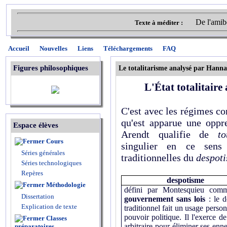
De l'amibe
Texte à méditer :
Accueil
Nouvelles
Liens
Téléchargements
FAQ
Figures philosophiques
Le totalitarisme analysé par Hann
L'État totalitair
C'est avec les régimes co
qu'est apparue une oppr
Espace élèves
Arendt qualifie de
to
Cours
singulier en ce sens
Séries générales
traditionnelles du
despot
Séries technologiques
Repères
despotisme
Méthodologie
défini par Montesquieu co
Dissertation
gouvernement sans lois
: le d
Explication de texte
traditionnel fait un usage perso
pouvoir politique. Il l'exerce d
Classes
arbitraire pour éliminer ses enn
préparatoires