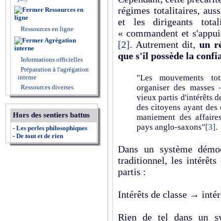
régimes totalitaires, aus
Ressources en
ligne
et les dirigeants total
Ressources en ligne
« commandent et s'appuie
Agrégation
[2]
. Autrement dit,
un r
interne
que s'il possède la conf
Informations officielles
Préparation à l'agrégation
"Les mouvements tota
interne
organiser des masses 
Ressources diverses
vieux partis d'intérêts 
des citoyens ayant des o
Hors des sentiers battus
maniement des affaire
pays anglo-saxons"
[3]
.
-
Les perles philosophiques
-
De tout et de rien
Dans un système démoc
traditionnel, les intérêt
partis :
Intérêts de classe → intér
Rien de tel dans un sy