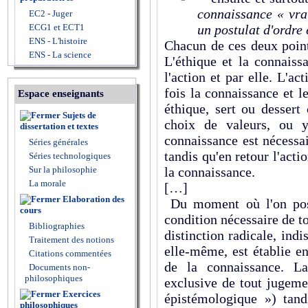
connaissance « vra
EC2 - Juger
ECG1 et ECT1
un postulat d'ordre
ENS - L'histoire
Chacun de ces deux poin
ENS - La science
L'éthique et la connaiss
l'action et par elle. L'ac
fois la connaissance et l
Espace enseignants
éthique, sert ou dessert
Sujets de
choix de valeurs, ou y
dissertation et textes
connaissance est nécessa
Séries générales
tandis qu'en retour l'acti
Séries technologiques
Sur la philosophie
la connaissance.
La morale
[…]
Elaboration des
Du moment où l'on pose
cours
condition nécessaire de t
Bibliographies
distinction radicale, indi
Traitement des notions
elle-même, est établie en
Citations commentées
de la connaissance. L
Documents non-
philosophiques
exclusive de tout jugeme
Exercices
épistémologique ») tand
philosophiques