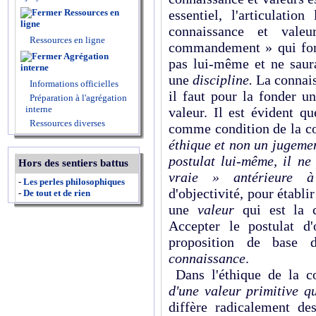
Ressources en
essentiel, l'articulatio
ligne
connaissance et valeu
Ressources en ligne
commandement » qui fond
Agrégation
pas lui-même et ne saura
interne
une
discipline.
La connais
Informations officielles
il faut pour la fonder u
Préparation à l'agrégation
interne
valeur. Il est évident qu
Ressources diverses
comme condition de la c
éthique et non un jugeme
postulat lui-même, il ne
Hors des sentiers battus
vraie » antérieure à
-
Les perles philosophiques
d'objectivité, pour établi
-
De tout et de rien
une
valeur
qui est la 
Accepter le postulat d'
proposition de base 
connaissance
.
Dans l'éthique de la c
d'une valeur primitive q
diffère radicalement de