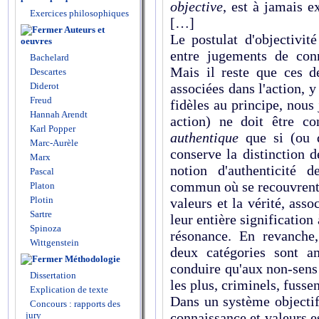
objective
, est à jamais 
Exercices philosophiques
[…]
Auteurs et
Le postulat d'objectivit
oeuvres
entre jugements de con
Bachelard
Mais il reste que ces d
Descartes
Diderot
associées dans l'action, 
Freud
fidèles au principe, nous
Hannah Arendt
action) ne doit être c
Karl Popper
authentique
que si (ou 
Marc-Aurèle
conserve la distinction d
Marx
notion d'authenticité d
Pascal
commun où se recouvrent l
Platon
Plotin
valeurs et la vérité, ass
Sartre
leur entière signification
Spinoza
résonance. En revanche
Wittgenstein
deux catégories sont a
Méthodologie
conduire qu'aux non-sens
Dissertation
les plus, criminels, fusse
Explication de texte
Dans un système objectif
Concours : rapports des
jury
connaissance et valeurs e