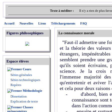
Texte à méditer :
Il n'y a rien de plus fav
Accueil
Nouvelles
Liens
Téléchargements
FAQ
Figures philosophiques
La connaissance morale
"Faut-il admettre une foi
et la théorie des valeur
étrangers, impénétrables 
semblent prendre une gr
Espace élèves
qu'ils soient écrivain
Cours
science. Je la crois 
Séries générales
l'immense majorité de
Séries technologiques
qu'entretenir et aviver 
Repères
et cela pour deux raisons 
Méthodologie
-
d'abord, bien 
Dissertation
connaissance sont t
Explication de texte
dans l'action comme
Classes
-
ensuite et surto
préparatoires