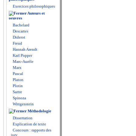
Exercices philosophiques
Auteurs et
oeuvres
Bachelard
Descartes
Diderot
Freud
Hannah Arendt
Karl Popper
Marc-Aurèle
Marx
Pascal
Platon
Plotin
Sartre
Spinoza
Wittgenstein
Méthodologie
Dissertation
Explication de texte
Concours : rapports des
jury