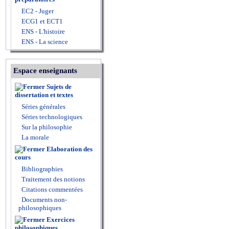
EC2 - Juger
ECG1 et ECT1
ENS - L'histoire
ENS - La science
Espace enseignants
Sujets de
dissertation et textes
Séries générales
Séries technologiques
Sur la philosophie
La morale
Elaboration des
cours
Bibliographies
Traitement des notions
Citations commentées
Documents non-
philosophiques
Exercices
philosophiques