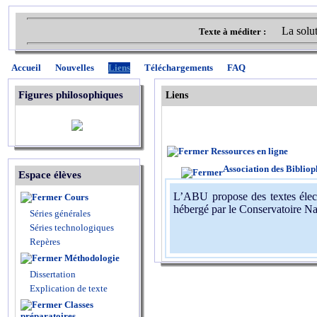
La solut
Texte à méditer :
Accueil
Nouvelles
Liens
Téléchargements
FAQ
Figures philosophiques
Liens
Ressources en ligne
Association des Bibliop
Espace élèves
L’ABU propose des textes électr
Cours
hébergé par le Conservatoire N
Séries générales
Séries technologiques
Repères
Méthodologie
Dissertation
Explication de texte
Classes
préparatoires