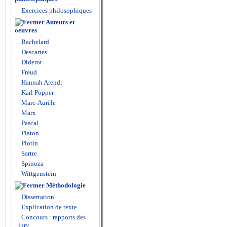
Exercices philosophiques
Auteurs et
oeuvres
Bachelard
Descartes
Diderot
Freud
Hannah Arendt
Karl Popper
Marc-Aurèle
Marx
Pascal
Platon
Plotin
Sartre
Spinoza
Wittgenstein
Méthodologie
Dissertation
Explication de texte
Concours : rapports des
jury