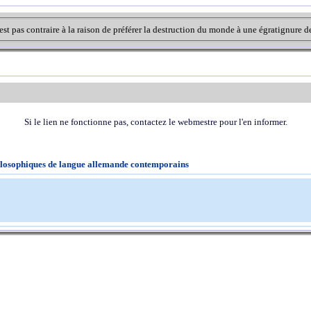
n'est pas contraire à la raison de préférer la destruction du monde à une égratignure
Si le lien ne fonctionne pas, contactez le webmestre pour l'en informer.
hilosophiques de langue allemande contemporains