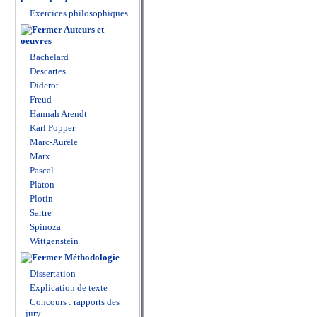
Exercices philosophiques
Auteurs et
oeuvres
Bachelard
Descartes
Diderot
Freud
Hannah Arendt
Karl Popper
Marc-Aurèle
Marx
Pascal
Platon
Plotin
Sartre
Spinoza
Wittgenstein
Méthodologie
Dissertation
Explication de texte
Concours : rapports des
jury