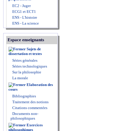
EC2 - Juger
ECG1 et ECT1
ENS - L'histoire
ENS - La science
Espace enseignants
Sujets de
dissertation et textes
Séries générales
Séries technologiques
Sur la philosophie
La morale
Elaboration des
cours
Bibliographies
Traitement des notions
Citations commentées
Documents non-
philosophiques
Exercices
philosophiques