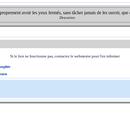
 proprement avoir les yeux fermés, sans tâcher jamais de les ouvrir, que 
Descartes
Si le lien ne fonctionne pas, contactez le webmestre pour l'en informer.
osophie
Rouen