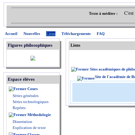
C'est
Texte à méditer :
Accueil
Nouvelles
Liens
Téléchargements
FAQ
Figures philosophiques
Liens
Sites académiques de phil
Site de l'académie de 
Espace élèves
Cours
Séries générales
Séries technologiques
Repères
Méthodologie
Dissertation
Explication de texte
Classes