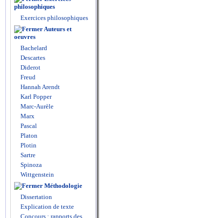
philosophiques
Exercices philosophiques
Auteurs et
oeuvres
Bachelard
Descartes
Diderot
Freud
Hannah Arendt
Karl Popper
Marc-Aurèle
Marx
Pascal
Platon
Plotin
Sartre
Spinoza
Wittgenstein
Méthodologie
Dissertation
Explication de texte
Concours : rapports des