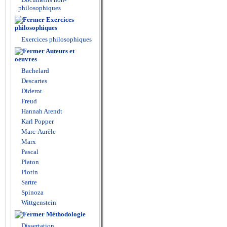
philosophiques
Exercices
philosophiques
Exercices philosophiques
Auteurs et
oeuvres
Bachelard
Descartes
Diderot
Freud
Hannah Arendt
Karl Popper
Marc-Aurèle
Marx
Pascal
Platon
Plotin
Sartre
Spinoza
Wittgenstein
Méthodologie
Dissertation