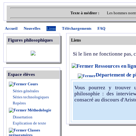
Texte à méditer :
Les hommes norma
Accueil
Nouvelles
Liens
Téléchargements
FAQ
Figures philosophiques
Liens
Si le lien ne fonctionne pas,
Ressources en lig
Espace élèves
Département de ph
Cours
Vous pourrez y trouver u
Séries générales
philosophie : des intervie
Séries technologiques
consacré au discours d'Aris
Repères
Méthodologie
Dissertation
Explication de texte
Classes
préparatoires